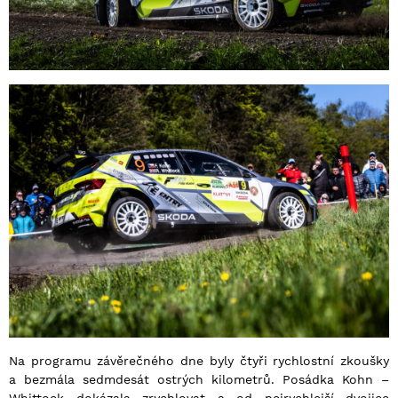
Na programu závěrečného dne byly čtyři rychlostní zkoušky
a bezmála sedmdesát ostrých kilometrů. Posádka Kohn –