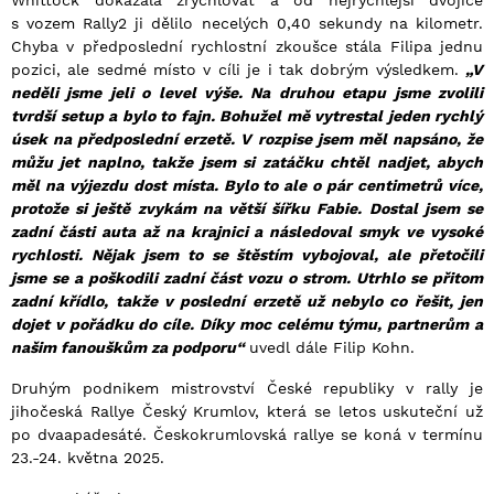
Whittock dokázala zrychlovat a od nejrychlejší dvojice
s vozem Rally2 ji dělilo necelých 0,40 sekundy na kilometr.
Chyba v předposlední rychlostní zkoušce stála Filipa jednu
pozici, ale sedmé místo v cíli je i tak dobrým výsledkem.
„V
neděli jsme jeli o level výše. Na druhou etapu jsme zvolili
tvrdší setup a bylo to fajn. Bohužel mě vytrestal jeden rychlý
úsek na předposlední erzetě. V rozpise jsem měl napsáno, že
můžu jet naplno, takže jsem si zatáčku chtěl nadjet, abych
měl na výjezdu dost místa. Bylo to ale o pár centimetrů více,
protože si ještě zvykám na větší šířku Fabie. Dostal jsem se
zadní části auta až na krajnici a následoval smyk ve vysoké
rychlosti. Nějak jsem to se štěstím vybojoval, ale přetočili
jsme se a poškodili zadní část vozu o strom. Utrhlo se přitom
zadní křídlo, takže v poslední erzetě už nebylo co řešit, jen
dojet v pořádku do cíle. Díky moc celému týmu, partnerům a
našim fanouškům za podporu“
uvedl dále Filip Kohn.
Druhým podnikem mistrovství České republiky v rally je
jihočeská Rallye Český Krumlov, která se letos uskuteční už
po dvaapadesáté. Českokrumlovská rallye se koná v termínu
23.-24. května 2025.