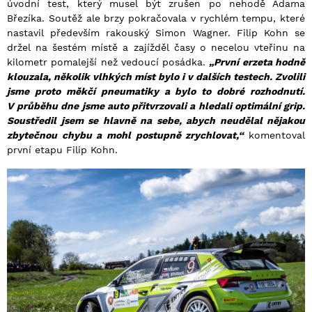
úvodní test, který musel být zrušen po nehodě Adama
Březíka. Soutěž ale brzy pokračovala v rychlém tempu, které
nastavil především rakouský Simon Wagner. Filip Kohn se
držel na šestém místě a zajížděl časy o necelou vteřinu na
kilometr pomalejší než vedoucí posádka.
„První erzeta hodně
klouzala, několik vlhkých míst bylo i v dalších testech. Zvolili
jsme proto měkčí pneumatiky a bylo to dobré rozhodnutí.
V průběhu dne jsme auto přitvrzovali a hledali optimální grip.
Soustředil jsem se hlavně na sebe, abych neudělal nějakou
zbytečnou chybu a mohl postupně zrychlovat,“
komentoval
první etapu Filip Kohn.