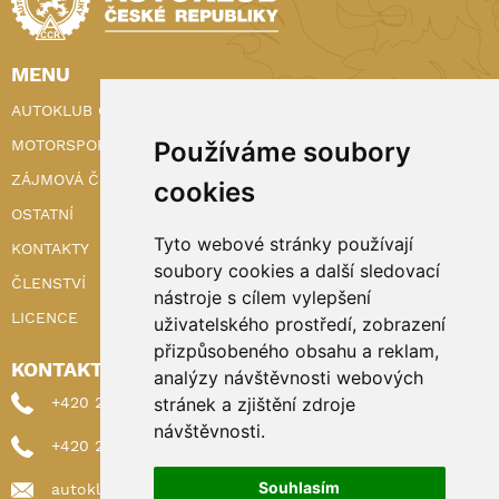
MENU
AUTOKLUB ČR
Používáme soubory
MOTORSPORT
ZÁJMOVÁ ČINNOST
cookies
OSTATNÍ
Tyto webové stránky používají
KONTAKTY
soubory cookies a další sledovací
ČLENSTVÍ
nástroje s cílem vylepšení
LICENCE
uživatelského prostředí, zobrazení
přizpůsobeného obsahu a reklam,
KONTAKTY
analýzy návštěvnosti webových
stránek a zjištění zdroje
+420 222 898 224 (sekretariat)
návštěvnosti.
+420 222 898 221 (členství)
Souhlasím
autoklub@autoklub.cz