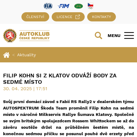
ČLENSTVÍ
LICENCE
KONTAKTY
MENU
Aktuality
FILIP KOHN SI Z KLATOV ODVÁŽÍ BODY ZA
SEDMÉ MÍSTO
30. 04. 2025 | 17:51
Svůj první domácí závod s Fabií RS Rally2 v dealerském týmu
AUTOSPEKTRUM Škoda Team proměnil Filip Kohn na sedmé
místo v náročné Milkservis Rallye Šumava Klatovy. Společně
se svým britským spolujezdcem Rossem Whittockem se až do
závěru soutěže držel na průběžném šestém místě, na
konečnou sedmou příčku se posunul pouhé dvě erzety před