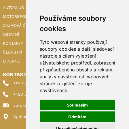
AUTOKLUB ČR
MOTORSPORT
Používáme soubory
ZÁJMOVÁ ČINNOST
cookies
OSTATNÍ
Tyto webové stránky používají
KONTAKTY
soubory cookies a další sledovací
ČLENSTVÍ
nástroje s cílem vylepšení
LICENCE
uživatelského prostředí, zobrazení
přizpůsobeného obsahu a reklam,
KONTAKTY
analýzy návštěvnosti webových
+420 222 898 224 (sekretariat)
stránek a zjištění zdroje
návštěvnosti.
+420 222 898 221 (členství)
Souhlasím
autoklub@autoklub.cz
Opletalova 1337/29, 110 00 Praha 1
Odmítám
Upravit mé předvolby