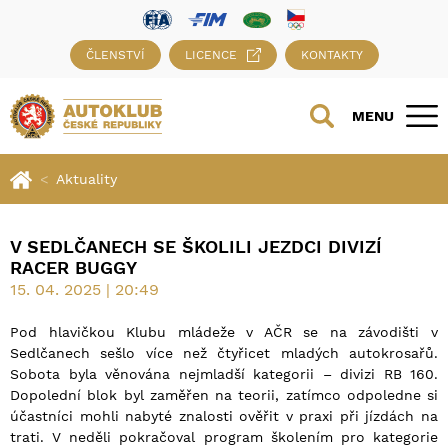
ČLENSTVÍ
LICENCE
KONTAKTY
MENU
Aktuality
V SEDLČANECH SE ŠKOLILI JEZDCI DIVIZÍ
RACER BUGGY
15. 04. 2025 | 20:49
Pod hlavičkou Klubu mládeže v AČR se na závodišti v
Sedlčanech sešlo více než čtyřicet mladých autokrosařů.
Sobota byla věnována nejmladší kategorii – divizi RB 160.
Dopolední blok byl zaměřen na teorii, zatímco odpoledne si
účastníci mohli nabyté znalosti ověřit v praxi při jízdách na
trati. V neděli pokračoval program školením pro kategorie