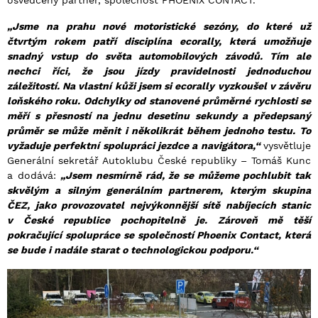
osvědčený partner, společnost PHOENIX CONTACT.
„Jsme na prahu nové motoristické sezóny, do které už
čtvrtým rokem patří disciplína ecorally, která umožňuje
snadný vstup do světa automobilových závodů. Tím ale
nechci říci, že jsou jízdy pravidelnosti jednoduchou
záležitostí. Na vlastní kůži jsem si ecorally vyzkoušel v závěru
loňského roku. Odchylky od stanovené průměrné rychlosti se
měří s přesností na jednu desetinu sekundy a předepsaný
průměr se může měnit i několikrát během jednoho testu. To
vyžaduje perfektní spolupráci jezdce a navigátora,“
vysvětluje
Generální sekretář Autoklubu České republiky – Tomáš Kunc
a dodává:
„Jsem nesmírně rád, že se můžeme pochlubit tak
skvělým a silným generálním partnerem, kterým skupina
ČEZ, jako provozovatel nejvýkonnější sítě nabíjecích stanic
v České republice pochopitelně je. Zároveň mě těší
pokračující spolupráce se společností Phoenix Contact, která
se bude i nadále starat o technologickou podporu.“