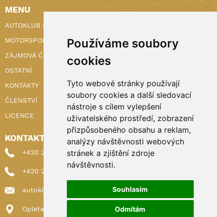
MENU
AUTOKLUB ČR
Používáme soubory
MOTORSPORT
ZÁJMOVÁ ČINNOST
cookies
OSTATNÍ
Tyto webové stránky používají
KONTAKTY
soubory cookies a další sledovací
ČLENSTVÍ
nástroje s cílem vylepšení
LICENCE
uživatelského prostředí, zobrazení
přizpůsobeného obsahu a reklam,
KONTAKTY
analýzy návštěvnosti webových
stránek a zjištění zdroje
+420 222 898 224 (sekretariat)
návštěvnosti.
+420 222 898 221 (členství)
Souhlasím
autoklub@autoklub.cz
Odmítám
Opletalova 1337/29, 110 00 Praha 1