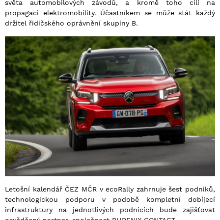
světa automobilových závodů, a kromě toho cílí na
propagaci elektromobility. Účastníkem se může stát každý
držitel řidičského oprávnění skupiny B.
Letošní kalendář ČEZ MČR v ecoRally zahrnuje šest podniků,
technologickou podporu v podobě kompletní dobíjecí
infrastruktury na jednotlivých podnicích bude zajišťovat