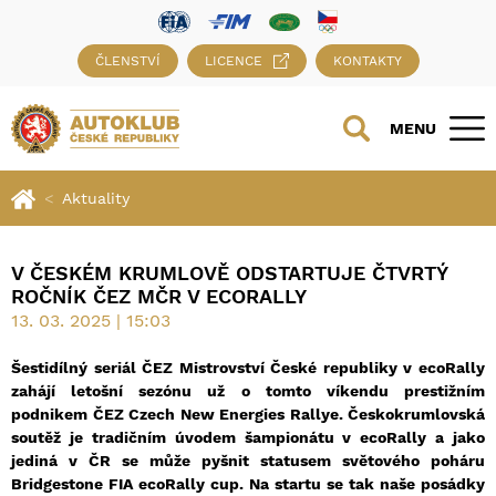
ČLENSTVÍ
LICENCE
KONTAKTY
MENU
Aktuality
V ČESKÉM KRUMLOVĚ ODSTARTUJE ČTVRTÝ
ROČNÍK ČEZ MČR V ECORALLY
13. 03. 2025 | 15:03
Šestidílný seriál ČEZ Mistrovství České republiky v ecoRally
zahájí letošní sezónu už o tomto víkendu prestižním
podnikem ČEZ Czech New Energies Rallye. Českokrumlovská
soutěž je tradičním úvodem šampionátu v ecoRally a jako
jediná v ČR se může pyšnit statusem světového poháru
Bridgestone FIA ecoRally cup. Na startu se tak naše posádky