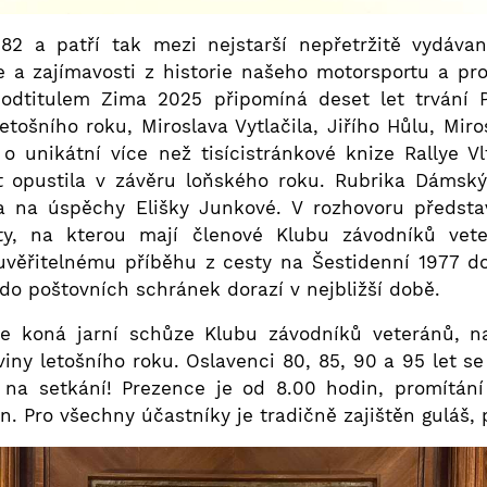
82 a patří tak mezi nejstarší nepřetržitě vydáva
a zajímavosti z historie našeho motorsportu a profi
podtitulem Zima 2025 připomíná deset let trvání 
letošního roku, Miroslava Vytlačila, Jiřího Hůlu, Mir
o unikátní více než tisícistránkové knize Rallye 
ět opustila v závěru loňského roku. Rubrika Dámsk
la na úspěchy Elišky Junkové. V rozhovoru předsta
ty, na kterou mají členové Klubu závodníků veter
euvěřitelnému příběhu z cesty na Šestidenní 1977 d
i, do poštovních schránek dorazí v nejbližší době.
se koná jarní schůze Klubu závodníků veteránů, 
viny letošního roku. Oslavenci 80, 85, 90 a 95 let 
 na setkání! Prezence je od 8.00 hodin, promítání 
. Pro všechny účastníky je tradičně zajištěn guláš, p