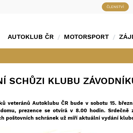
ČLENSTVÍ
AUTOKLUB ČR
MOTORSPORT
ZÁJ
NÍ SCHŮZI KLUBU ZÁVODNÍ
ků veteránů Autoklubu ČR bude v sobotu 15. březn
domu, prezence se otvírá v 8.00 hodin. Srdečně
ch poštovních schránek už míří aktuální vydání klub