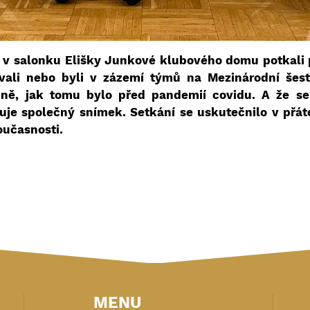
e v salonku Elišky Junkové klubového domu potkali p
tovali nebo byli v zázemí týmů na Mezinárodní šest
očně, jak tomu bylo před pandemií covidu. A že se 
uje společný snímek. Setkání se uskutečnilo v přát
oučasnosti.
MENU