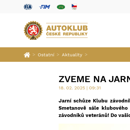
>
>
>
Ostatní
Aktuality
ZVEME NA JAR
18. 02. 2025 | 09:31
Jarní schůze Klubu závodní
Smetanově sále klubového 
závodníků veteránů! Do vaši