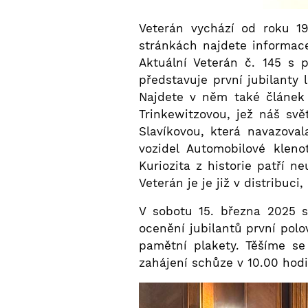
Veterán vychází od roku 19
stránkách najdete informace 
Aktuální Veterán č. 145 s 
představuje první jubilanty 
Najdete v něm také článek 
Trinkewitzovou, jež náš sv
Slavíkovou, která navazova
vozidel Automobilové kleno
Kuriozita z historie patří n
Veterán je je již v distribuc
V sobotu 15. března 2025 
ocenění jubilantů první polo
pamětní plakety. Těšíme se
zahájení schůze v 10.00 hodin