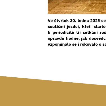
Ve čtvrtek 30. ledna 2025 s
soutěžní jezdci, kteří star
k periodicitě tří setkání r
opravdu hodně, jak dosvědč
vzpomínalo se i rokovalo o s