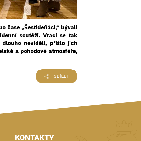
o čase „Šestideňáci,“ bývalí
idenní soutěži. Vrací se tak
dlouho neviděli, přišlo jich
elské a pohodové atmosféře,
SDÍLET
KONTAKTY