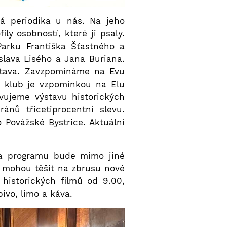
ná periodika u nás. Na jeho
ly osobností, které ji psaly.
Parku Františka Šťastného a
oslava Lisého a Jana Buriana.
Vltava. Zavzpomínáme na Evu
ý klub je vzpomínkou na Elu
vujeme výstavu historických
ánů třicetiprocentní slevu.
o Povážské Bystrice. Aktuální
na programu bude mimo jiné
se mohou těšit na zbrusu nové
historických filmů od 9.00,
ivo, limo a káva.