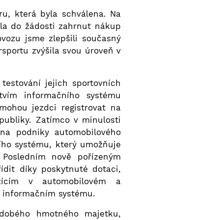
u, která byla schválena. Na
yla do žádosti zahrnut nákup
vozu jsme zlepšili současný
rsportu zvýšila svou úroveň v
estování jejich sportovních
tvím informačního systému
ohou jezdci registrovat na
ubliky. Zatímco v minulosti
 na podniky automobilového
ího systému, který umožňuje
. Posledním nově pořízeným
dit díky poskytnuté dotaci,
ěžícím v automobilovém a
v informačním systému.
hodobého hmotného majetku,