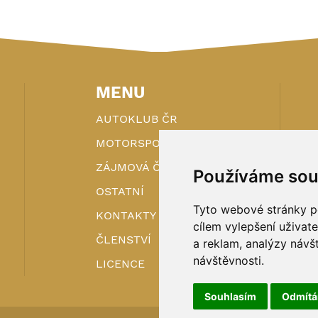
MENU
AUTOKLUB ČR
MOTORSPORT
ZÁJMOVÁ ČINNOST
Používáme sou
OSTATNÍ
Tyto webové stránky po
KONTAKTY
cílem vylepšení uživat
ČLENSTVÍ
a reklam, analýzy návš
návštěvnosti.
LICENCE
Souhlasím
Odmít