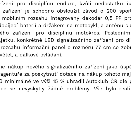
ízení pro disciplínu enduro, kvůli nedostatku č
 zařízení je schopno obsloužit závod o 200 spor
 mobilním rozsahu integrovaný dekodér 0,5 PP pro
obíjecí baterií a držákem na motocykl, a anténu s
ého zařízení pro disciplínu motokros. Posledn
ku, konkrétně LED signalizačního zařízení pro dis
 rozsahu informační panel o rozměru 77 cm se zobra
světel, a dálkové ovládání.
e nákup nového signalizačního zařízení jako úspě
agentuře za poskytnutí dotace na nákup tohoto maj
dků minimálně ve výši 15 % uhradil Autoklub ČR dle
kce se nevyskytly žádné problémy. Vše bylo real