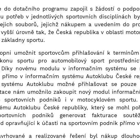
e do dotačního programu zapojil s žádostí o podpor
 potřeb v jednotlivých sportovních disciplínách b
ejich souborů, jejichž nákupem a uvedením do pro
 vyšší úrovně tak, že Česká republika v oblasti moto
 základny sportu.
hopni umožnit sportovcům přihlašování k termínům t
konu sportu pro automobilový sport prostřednic
. Díky novému modulu v informačním systému se m
el přímo v informačním systému Autoklubu České rep
 systému Autoklubu možné přihlašovat se pouze
 dotace nám umožnilo zakoupit nový modul informačn
o sportovních podniků i v motocyklovém sportu
mu Autoklubu České republiky, který se mohl poří
ortovních podniků generovat fakturace sout
d opravňující k účasti na sportovním podnik přímo 
avrhované a realizované řešení byl nákup dlou