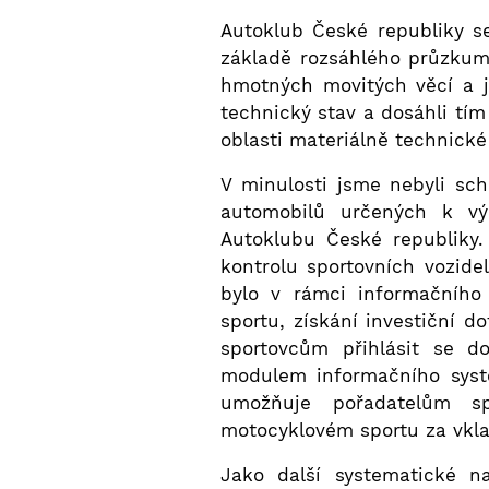
Autoklub České republiky s
základě rozsáhlého průzkumu
hmotných movitých věcí a j
technický stav a dosáhli tím
oblasti materiálně technické
V minulosti jsme nebyli sc
automobilů určených k vý
Autoklubu České republiky
kontrolu sportovních vozid
bylo v rámci informačního
sportu, získání investiční
sportovcům přihlásit se d
modulem informačního systé
umožňuje pořadatelům sp
motocyklovém sportu za vkla
Jako další systematické n