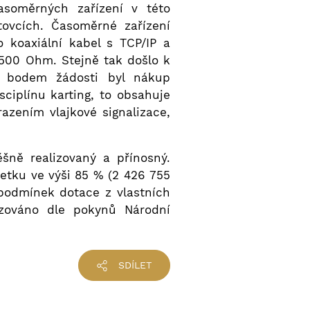
asoměrných zařízení v této
tovcích. Časoměrné zařízení
 koaxiální kabel s TCP/IP a
 500 Ohm. Stejně tak došlo k
ím bodem žádosti byl nákup
ciplínu karting, to obsahuje
zením vlajkové signalizace,
šně realizovaný a přínosný.
etku ve výši 85 % (2 426 755
 podmínek dotace z vlastních
izováno dle pokynů Národní
SDÍLET