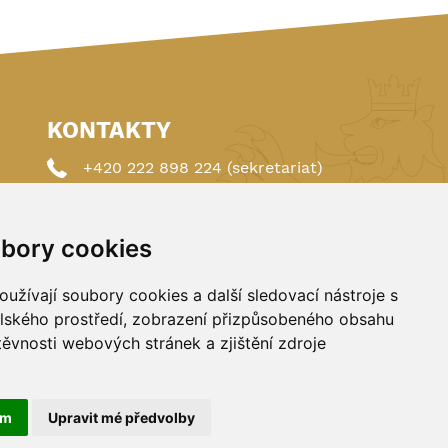
KONTAKTY
+420 222 898 224 (sekretariat)
+420 222 898 221 (členství)
bory cookies
autoklub@autoklub.cz
Opletalova 1337/29, 110 00 Praha 1
užívají soubory cookies a další sledovací nástroje s
elského prostředí, zobrazení přizpůsobeného obsahu
těvnosti webových stránek a zjištění zdroje
ám
Upravit mé předvolby
FANSHOP