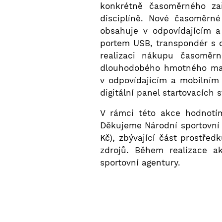
konkrétně časoměrného zař
disciplíně. Nové časoměrné
obsahuje v odpovídajícím a
portem USB, transpondér s d
realizaci nákupu časoměrn
dlouhodobého hmotného majet
v odpovídajícím a mobilním
digitální panel startovacích 
V rámci této akce hodnotím
Děkujeme Národní sportovní 
Kč), zbývající část prostře
zdrojů. Během realizace a
sportovní agentury.