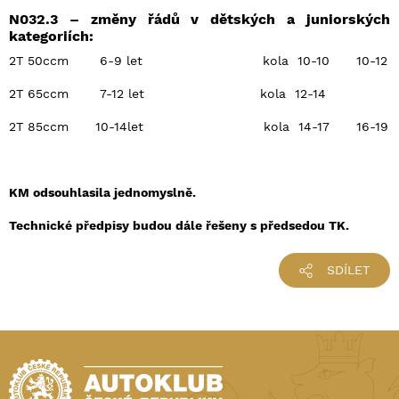
N032.3 – změny řádů v dětských a juniorských
kategoriích:
2T 50ccm 6-9 let kola 10-10 10-12
2T 65ccm 7-12 let kola 12-14
2T 85ccm 10-14let kola 14-17 16-19
KM odsouhlasila jednomyslně.
Technické předpisy budou dále řešeny s předsedou TK.
SDÍLET