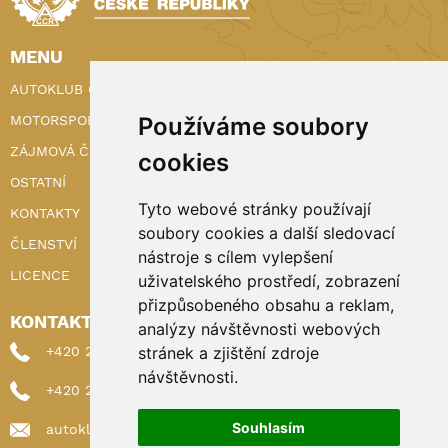
MENU
AUTOKLUB ČR
Používáme soubory
MOTORSPORT
ZÁJMOVÁ ČINNOST
cookies
OSTATNÍ
Tyto webové stránky používají
KONTAKTY
soubory cookies a další sledovací
ČLENSTVÍ
nástroje s cílem vylepšení
LICENCE
uživatelského prostředí, zobrazení
přizpůsobeného obsahu a reklam,
KONTAKTY
analýzy návštěvnosti webových
stránek a zjištění zdroje
+420 222 898 224 (sekretariat)
návštěvnosti.
+420 222 898 221 (členství)
Souhlasím
autoklub@autoklub.cz