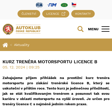
ČLENSTVÍ
LICENCE
KONTAKTY
MENU
Aktuality
KURZ TRENÉRA MOTORSPORTU LICENCE B
05. 12. 2024 | 09:25
Zahajujeme příjem přihlášek na prestižní kurz trenéra
motorsportu pro získání trenérské licence B, který se
uskuteční v příštím roce. Tento kurz je jedinečnou příležitostí,
jak se stát kvalifikovaným trenérem a posunout tak svou
kariéru v oblasti motorsportu na vyšší úroveň. Je určen pro
trenéry licence C s nejméně jedním rokem praxe.