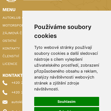
MENU
AUTOKLUB ČR
Používáme soubory
MOTORSPORT
ZÁJMOVÁ ČINNOST
cookies
OSTATNÍ
Tyto webové stránky používají
KONTAKTY
soubory cookies a další sledovací
ČLENSTVÍ
nástroje s cílem vylepšení
LICENCE
uživatelského prostředí, zobrazení
přizpůsobeného obsahu a reklam,
KONTAKTY
analýzy návštěvnosti webových
stránek a zjištění zdroje
+420 222 898 224 (sekretariat)
návštěvnosti.
+420 222 898 221 (členství)
Souhlasím
autoklub@autoklub.cz