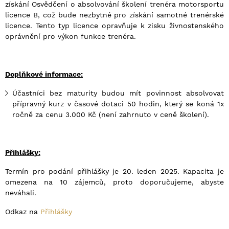
získání Osvědčení o absolvování školení trenéra motorsportu
licence B, což bude nezbytné pro získání samotné trenérské
licence. Tento typ licence opravňuje k zisku živnostenského
oprávnění pro výkon funkce trenéra.
Dopl
ňkov
é
informace:
Účastníci bez maturity budou mít povinnost absolvovat
přípravný kurz v časové dotaci 50 hodin, který se koná 1x
ročně za cenu 3.000 Kč (není zahrnuto v ceně školení).
Přihlášky:
Termín pro podání přihlášky je 20. leden 2025. Kapacita je
omezena na 10 zájemců, proto doporučujeme, abyste
neváhali.
Odkaz na
Přihlášky