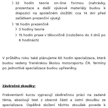
22 hodin teorie on-line formou (nahrávky,
prezentace a další výukové materiály budou k
dispozici na společném úložišti cca 14 dní před
začátkem prezenční výuky)
18 hodin prezenčně
3 hodiny teorie
15 hodin praxe v tělocvičně (rozloženo do 3 dnů po
6 hodinách)
V průběhu roku také plánujeme 60 hodin specializace, které
budou vedeny Trenérskou školou motorsportu ČR. Termíny
po jednotlivé specializace budou upřesněny.
Závěrečn
é
zkoušky:
Frekventanti kurzu vypracují závěrečnou práci na zadané
téma, absolvují test z obecné části a ústní zkoušku ze
specializace. Úspěšné složení těchto zkoušek povede k