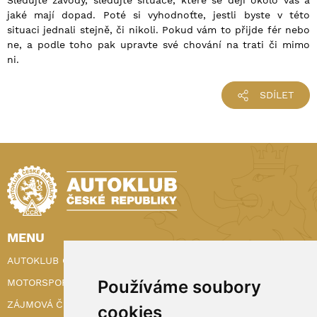
Sledujte závody, sledujte situace, které se dějí okolo vás a
jaké mají dopad. Poté si vyhodnoťte, jestli byste v této
situaci jednali stejně, či nikoli. Pokud vám to přijde fér nebo
ne, a podle toho pak upravte své chování na trati či mimo
ni.
SDÍLET
MENU
AUTOKLUB ČR
Používáme soubory
MOTORSPORT
ZÁJMOVÁ ČINNOST
cookies