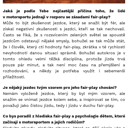
Jaká je podle Tebe nejčastější příčina toho, že lidé
v motorsportu jednají v rozporu se zásadami fair-play?
Může to být zkušenost jezdce, který se snažil být fér, ale
získal negativní zkušenosti s jezdci, kteří se tak nechovali.
Často se říká, že s rozsvícením zelených světel se spoustě
jezdcům odstavují nějaké smysly, bohužel se tak může stát,
že i člověk, který ctí hodnoty fair-play, zkrátka v té rychlosti
nevyhodnotí danou situaci správně. Bohužel autokros je v
tomto ohledu velmi těžká disciplína, protože jízda trvá
pouze pár minut, a tak není moc času na přemýšlení a
rozhodování, a někdy je potřeba využít i sebemenší
příležitosti.
Je nějaký jezdec tvým vzorem pro jeho fair-play chování?
Nemám vyloženě jezdce, který by byl mým vzorem, ale
snažím se vnímat jezdce kolem sebe, a inspirovat se tím, co
považuji jako čistou jízdu, tedy i jízdu v duchu fair-play.
Co bys poradil z hlediska fair-play a psychologie dětem, které
začínají s motorsportem a jejich rodičům?