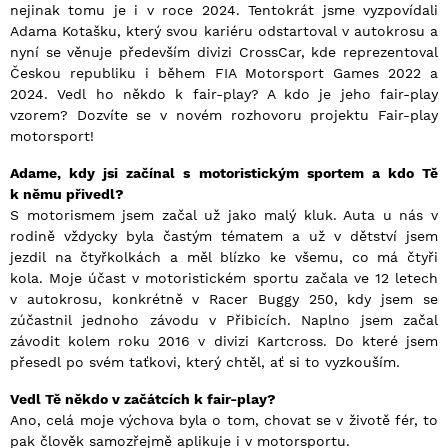
nejinak tomu je i v roce 2024. Tentokrát jsme vyzpovídali
Adama Kotašku, který svou kariéru odstartoval v autokrosu a
nyní se věnuje především divizi CrossCar, kde reprezentoval
Českou republiku i během FIA Motorsport Games 2022 a
2024. Vedl ho někdo k fair-play? A kdo je jeho fair-play
vzorem? Dozvíte se v novém rozhovoru projektu Fair-play
motorsport!
Adame, kdy jsi začínal s motoristickým sportem a kdo Tě
k němu přivedl?
S motorismem jsem začal už jako malý kluk. Auta u nás v
rodině vždycky byla častým tématem a už v dětství jsem
jezdil na čtyřkolkách a měl blízko ke všemu, co má čtyři
kola. Moje účast v motoristickém sportu začala ve 12 letech
v autokrosu, konkrétně v Racer Buggy 250, kdy jsem se
zúčastnil jednoho závodu v Přibicích. Naplno jsem začal
závodit kolem roku 2016 v divizi Kartcross. Do které jsem
přesedl po svém taťkovi, který chtěl, ať si to vyzkouším.
Vedl Tě někdo v začátcích k fair-play?
Ano, celá moje výchova byla o tom, chovat se v životě fér, to
pak člověk samozřejmě aplikuje i v motorsportu.