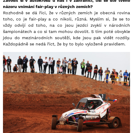
Závodil si v autokrosu u nás i v zahraničí, liší se dle tvého
názoru vnímání fair-play v různých zemích?
Rozhodně se dá říci, že v různých zemích je obecná rovina
toho, co je fair-play a co nikoli, různá. Myslím si, že se to
vždy odvíjí od toho, na co jsou jezdci zvyklí v národních
šampionátech a co si tam mohou dovolit. S tím poté obvykle
jdou do mezinárodních soutěží, kde jsou pak vidět rozdíly.
Každopádně se nedá říct, že by to bylo vyloženě pravidlem.