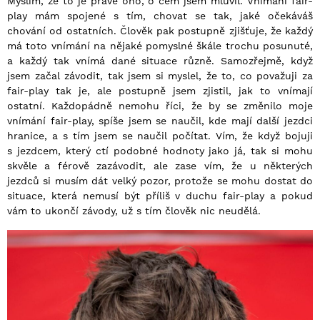
Myslím, že to je právě ono, o čem jsem mluvil. Vnímání fair-
play mám spojené s tím, chovat se tak, jaké očekáváš
chování od ostatních. Člověk pak postupně zjišťuje, že každý
má toto vnímání na nějaké pomyslné škále trochu posunuté,
a každý tak vnímá dané situace různě. Samozřejmě, když
jsem začal závodit, tak jsem si myslel, že to, co považuji za
fair-play tak je, ale postupně jsem zjistil, jak to vnímají
ostatní. Každopádně nemohu říci, že by se změnilo moje
vnímání fair-play, spíše jsem se naučil, kde mají další jezdci
hranice, a s tím jsem se naučil počítat. Vím, že když bojuji
s jezdcem, který ctí podobné hodnoty jako já, tak si mohu
skvěle a férově zazávodit, ale zase vím, že u některých
jezdců si musím dát velký pozor, protože se mohu dostat do
situace, která nemusí být příliš v duchu fair-play a pokud
vám to ukončí závody, už s tím člověk nic neudělá.