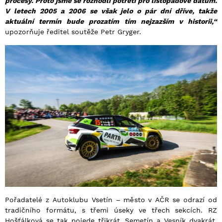
procesy. Proto jsme se rozhodli potřetí pro listopadové datum.
V letech 2005 a 2006 se však jelo o pár dní dříve, takže
aktuální termín bude prozatím tím nejzazším v historii,“
upozorňuje ředitel soutěže Petr Gryger.
Pořadatelé z Autoklubu Vsetín – město v AČR se odrazí od
tradičního formátu, s třemi úseky ve třech sekcích. RZ
Hošťálková se tak pojede třikrát, Semetín a Vesník dvakrát.