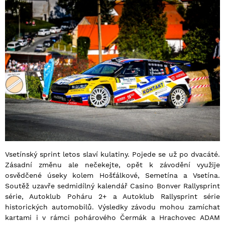
Vsetínský sprint letos slaví kulatiny. Pojede se už po dvacáté.
Zásadní změnu ale nečekejte, opět k závodění využije
osvědčené úseky kolem Hošťálkové, Semetína a Vsetína.
Soutěž uzavře sedmidílný kalendář Casino Bonver Rallysprint
série, Autoklub Poháru 2+ a Autoklub Rallysprint série
historických automobilů. Výsledky závodu mohou zamíchat
kartami i v rámci pohárového Čermák a Hrachovec ADAM