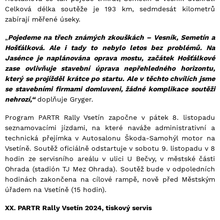
Celková délka soutěže je 193 km, sedmdesát kilometrů
zabírají měřené úseky.
„
Pojedeme na třech známých zkouškách – Vesník, Semetín a
Hošťálková. Ale i tady to nebylo letos bez problémů. Na
Jasénce je naplánována oprava mostu, začátek Hošťálkové
zase ovlivňuje stavební úprava nepřehledného horizontu,
který se projížděl krátce po startu. Ale v těchto chvílích jsme
se stavebními firmami domluveni, žádné komplikace soutěži
nehrozí,“
doplňuje Gryger.
Program PARTR Rally Vsetín započne v pátek 8. listopadu
seznamovacími jízdami, na které naváže administrativní a
technická přejímka v Autosalonu Škoda-Samohýl motor na
Vsetíně. Soutěž oficiálně odstartuje v sobotu 9. listopadu v 8
hodin ze servisního areálu v ulici U Bečvy, v městské části
Ohrada (stadión TJ Mez Ohrada). Soutěž bude v odpoledních
hodinách zakončena na cílové rampě, nově před Městským
úřadem na Vsetíně (15 hodin).
XX. PARTR Rally Vsetín 2024, tiskový servis