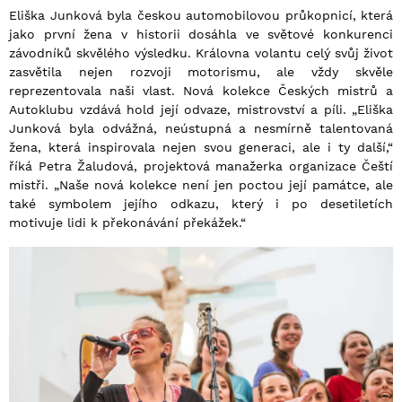
Eliška Junková byla českou automobilovou průkopnicí, která
jako první žena v historii dosáhla ve světové konkurenci
závodníků skvělého výsledku. Královna volantu celý svůj život
zasvětila nejen rozvoji motorismu, ale vždy skvěle
reprezentovala naši vlast. Nová kolekce Českých mistrů a
Autoklubu vzdává hold její odvaze, mistrovství a píli. „Eliška
Junková byla odvážná, neústupná a nesmírně talentovaná
žena, která inspirovala nejen svou generaci, ale i ty další,“
říká Petra Žaludová, projektová manažerka organizace Čeští
mistři. „Naše nová kolekce není jen poctou její památce, ale
také symbolem jejího odkazu, který i po desetiletích
motivuje lidi k překonávání překážek.“