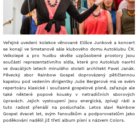
Veřejné uvedení kolekce věnované Elišce Junkové a koncert
se konají ve Smetanově sále klubového domu Autoklubu ČR.
Velkolepé a pro hudbu skvěle uzpůsobené prostory jsou
součástí reprezentativního sídla, které pro Autoklub navrhl
ve dvacátých letech minulého století architekt Pavel Janák.
Pěvecký sbor Rainbow Gospel doprovázený pětičlennou
kapelou pod vedením dirigentky Julie Bergerové má ve svém
repertoáru klasické i současné gospelové písně, zařazuje ale
také některé popové kousky v netradičních sborových
úpravách. Jejich vystoupení jsou energická, zpívají rádi a
tuto radost přenáší na posluchače. Letos slaví Rainbow
Gospel dvacet let, svým fanouškům a podporovatelům jako
poděkování nadělil již třetí album písní s názvem Colors.