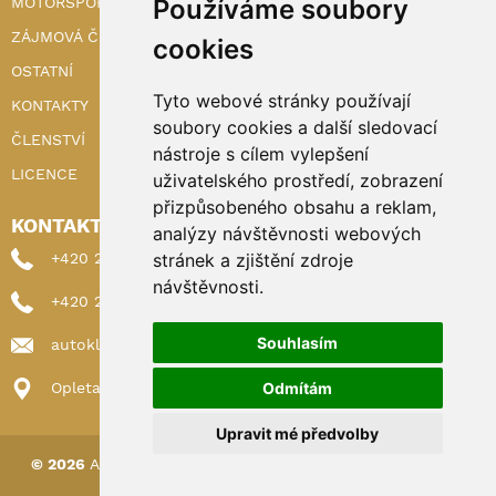
Používáme soubory
MOTORSPORT
ZÁJMOVÁ ČINNOST
cookies
OSTATNÍ
Tyto webové stránky používají
KONTAKTY
soubory cookies a další sledovací
ČLENSTVÍ
nástroje s cílem vylepšení
LICENCE
uživatelského prostředí, zobrazení
přizpůsobeného obsahu a reklam,
KONTAKTY
analýzy návštěvnosti webových
stránek a zjištění zdroje
+420 222 898 224 (sekretariat)
návštěvnosti.
+420 222 898 221 (členství)
Souhlasím
autoklub@autoklub.cz
Odmítám
Opletalova 1337/29, 110 00 Praha 1
Upravit mé předvolby
© 2026
AUTOKLUB ČESKÉ REPUBLIKY
|
Nastavení cookies
Spravováno a hostováno u
DIGITREE