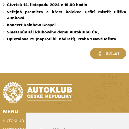
Čtvrtek 14. listopadu 2024 v 19.00 hodin
Veřejná premiéra a křest kolekce Čeští mistři: Eliška
Junková
Koncert Rainbow Gospel
Smetanův sál klubového domu Autoklubu ČR,
Opletalova 29 (naproti hl. nádraží),
Praha 1 Nové Město
SDÍLET
MENU
AUTOKLUB ČR