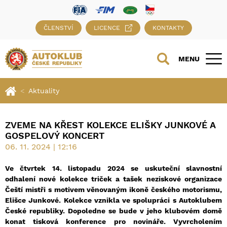
ČLENSTVÍ
LICENCE
KONTAKTY
MENU
Aktuality
ZVEME NA KŘEST KOLEKCE ELIŠKY JUNKOVÉ A
GOSPELOVÝ KONCERT
06. 11. 2024 | 12:16
Ve čtvrtek 14. listopadu 2024 se uskuteční slavnostní
odhalení nové kolekce triček a tašek neziskové organizace
Čeští mistři s motivem věnovaným ikoně českého motorismu,
Elišce Junkové. Kolekce vznikla ve spolupráci s Autoklubem
České republiky. Dopoledne se bude v jeho klubovém domě
konat tisková konference pro novináře. Vyvrcholením