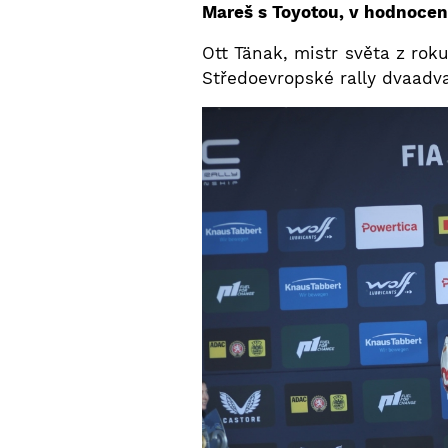
Mareš s Toyotou, v hodnocení
Ott Tänak, mistr světa z rok
Středoevropské rally dvaadvac