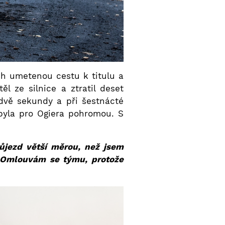
ch umetenou cestu k titulu a
 ze silnice a ztratil deset
 dvě sekundy a při šestnácté
byla pro Ogiera pohromou. S
ůjezd větší měrou, než jsem
. Omlouvám se týmu, protože