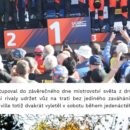
stupoval do závěrečného dne mistrovství světa z dr
i rivaly udržet vůz na trati bez jediného zaváhání
uville totiž dvakrát vyletěl v sobotu během jedenác