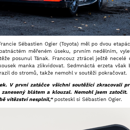
rancie Sébastien Ogier (Toyota) měl po dvou etapá
patnáctém měřeném úseku, prvním nedělním, vyletěl
utěže posunul Tänak. Francouz ztrácel ještě necelé
 kousek manka zlikvidovat. Sedmnáctá erzeta však 
razil do stromů, takže nemohl v soutěži pokračovat.
. V první zatáčce všichni soutěžící zkracovali pr
 zanesený blátem a klouzal. Nemohl jsem zatočit
bě vítězství nesplnil,“
posteskl si Sébastien Ogier.