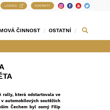
LICENCE
KONTAKTY
MOVÁ ČINNOST
OSTATNÍ
A
ĚTA
rally, která odstartovala ve
a v automobilových soutěžích
epším Čechem byl osmý Filip