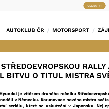
ČLENSTVÍ
AUTOKLUB ČR
MOTORSPORT
ZÁJ
 STŘEDOEVROPSKOU RALLY 
 BITVU O TITUL MISTRA SV
yundai je vítězem druhého ročníku Středoevropské 
v neděli v Německu. Korunovace nového mistra svět
ství seriálu, které se uskuteční v Japonsku. Nejl