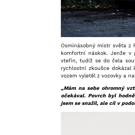
Osminásobný mistr světa z F
komfortní náskok. Jenže v 
vteřin, tudíž se do čela so
rychlostní zkoušce dokázal
vozem vyletěl z vozovky a na
„Mám na sebe ohromný vztek
očekával. Povrch byl hodně
jsem se snažil, ale cíl v podo