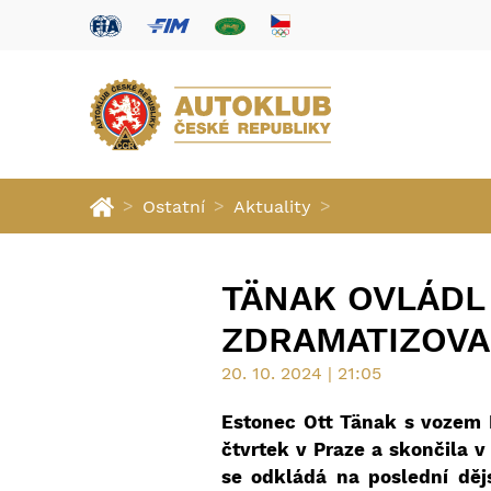
>
>
>
Ostatní
Aktuality
TÄNAK OVLÁDL
ZDRAMATIZOVAL
20. 10. 2024 | 21:05
Estonec Ott Tänak s vozem H
čtvrtek v Praze a skončila 
se odkládá na poslední děj