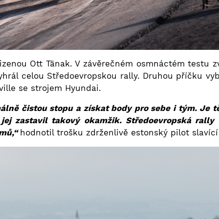
lizenou Ott Tänak. V závěrečném osmnáctém testu zvoli
rál celou Středoevropskou rally. Druhou příčku vybo
ville se strojem Hyundai.
lně čistou stopu a získat body pro sebe i tým. Je těž
 jej zastavil takový okamžik. Středoevropská rally
ýmů,“
hodnotil trošku zdrženlivě estonský pilot slavící