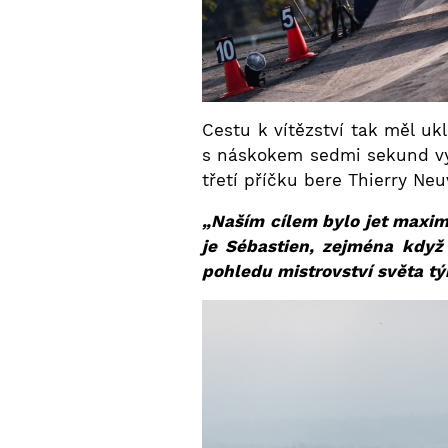
Cestu k vítězství tak měl uk
s náskokem sedmi sekund vyh
třetí příčku bere Thierry Neu
„Naším cílem bylo jet maximá
je Sébastien, zejména když
pohledu mistrovství světa t