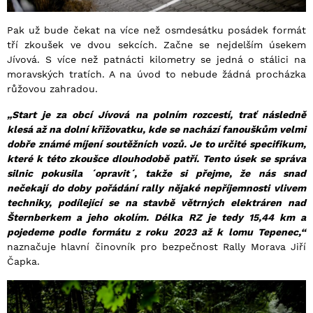
Pak už bude čekat na více než osmdesátku posádek formát
tří zkoušek ve dvou sekcích. Začne se nejdelším úsekem
Jívová. S více než patnácti kilometry se jedná o stálici na
moravských tratích. A na úvod to nebude žádná procházka
růžovou zahradou.
„
Start je za obcí Jívová na polním rozcestí, trať následně
klesá až na dolní křižovatku, kde se nachází fanouškům velmi
dobře známé míjení soutěžních vozů. Je to určité specifikum,
které k této zkoušce dlouhodobě patří. Tento úsek se správa
silnic pokusila ´opravit´, takže si přejme, že nás snad
nečekají do doby pořádání rally nějaké nepříjemnosti vlivem
techniky, podílející se na stavbě větrných elektráren nad
Šternberkem a jeho okolím.
Délka RZ je tedy 15,44 km a
pojedeme podle formátu z roku 2023 až k lomu Tepenec,“
naznačuje hlavní činovník pro bezpečnost Rally Morava Jiří
Čapka.