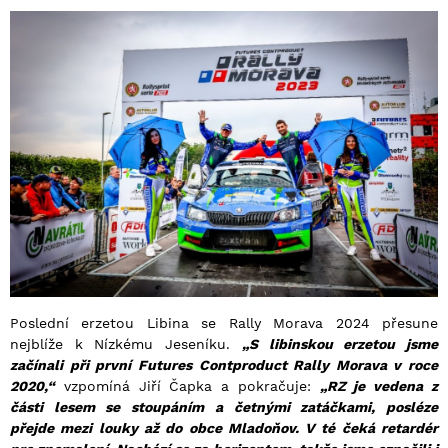
Poslední erzetou Libina se Rally Morava 2024 přesune
nejblíže k Nízkému Jeseníku.
„S libinskou erzetou jsme
začínali při první Futures Contproduct Rally Morava v roce
2020,“
vzpomíná Jiří Čapka a pokračuje:
„RZ je vedena z
části lesem se stoupáním a četnými zatáčkami, posléze
přejde mezi louky až do obce Mladoňov. V té čeká retardér