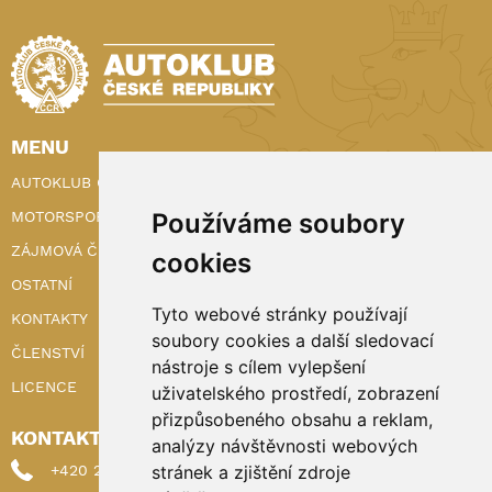
MENU
AUTOKLUB ČR
MOTORSPORT
Používáme soubory
ZÁJMOVÁ ČINNOST
cookies
OSTATNÍ
Tyto webové stránky používají
KONTAKTY
soubory cookies a další sledovací
ČLENSTVÍ
nástroje s cílem vylepšení
LICENCE
uživatelského prostředí, zobrazení
přizpůsobeného obsahu a reklam,
KONTAKTY
analýzy návštěvnosti webových
+420 222 898 224 (sekretariat)
stránek a zjištění zdroje