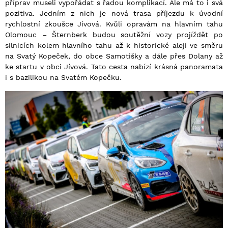
příprav museli vypořádat s řadou komplikací. Ale má to i svá
pozitiva. Jedním z nich je nová trasa příjezdu k úvodní
rychlostní zkoušce Jívová. Kvůli opravám na hlavním tahu
Olomouc – Šternberk budou soutěžní vozy projíždět po
silnicích kolem hlavního tahu až k historické aleji ve směru
na Svatý Kopeček, do obce Samotišky a dále přes Dolany až
ke startu v obci Jívová. Tato cesta nabízí krásná panoramata
i s bazilikou na Svatém Kopečku.