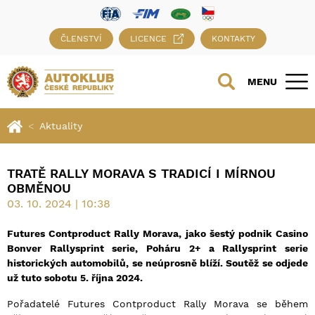
ČLENSTVÍ
LICENCE
KONTAKTY
MENU
Aktuality
TRATĚ RALLY MORAVA S TRADICÍ I MÍRNOU
OBMĚNOU
03. 10. 2024 | 10:38
Futures Contproduct Rally Morava, jako šestý podnik Casino
Bonver Rallysprint serie, Poháru 2+ a Rallysprint serie
historických automobilů, se neúprosně blíží. Soutěž se odjede
už tuto sobotu 5. října 2024.
Pořadatelé Futures Contproduct Rally Morava se během