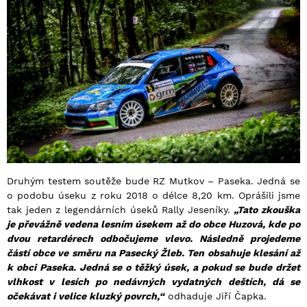
Druhým testem soutěže bude RZ Mutkov – Paseka. Jedná se
o podobu úseku z roku 2018 o délce 8,20 km. Oprášili jsme
tak jeden z legendárních úseků Rally Jeseníky.
„Tato zkouška
je převážně vedena lesním úsekem až do obce Huzová, kde po
dvou retardérech odbočujeme vlevo. Následně projedeme
částí obce ve směru na Pasecký Žleb. Ten obsahuje klesání až
k obci Paseka. Jedná se o těžký úsek, a pokud se bude držet
vlhkost v lesích po nedávných vydatných deštích, dá se
očekávat i velice kluzký povrch,“
odhaduje Jiří Čapka.