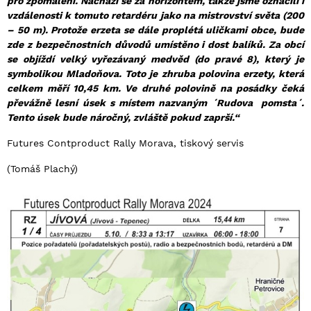
pro zpomalení. Nachází se za horizontem, takže jsme označili i
vzdálenosti k tomuto retardéru jako na mistrovství světa (200
– 50 m). Protože erzeta se dále proplétá uličkami obce, bude
zde z bezpečnostních důvodů umístěno i dost balíků. Za obcí
se objíždí velký vyřezávaný medvěd (do pravé 8), který je
symbolikou Mladoňova. Toto je zhruba polovina erzety, která
celkem měří 10,45 km. Ve druhé polovině na posádky čeká
převážně lesní úsek s místem nazvaným ´Rudova pomsta´.
Tento úsek bude náročný, zvláště pokud zaprší.“
Futures Contproduct Rally Morava, tiskový servis
(Tomáš Plachý)