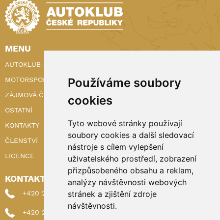
MENU
AUTOKLUB ČR
Používáme soubory
MOTORSPORT
ZÁJMOVÁ ČINNOST
cookies
OSTATNÍ
Tyto webové stránky používají
KONTAKTY
soubory cookies a další sledovací
ČLENSTVÍ
nástroje s cílem vylepšení
LICENCE
uživatelského prostředí, zobrazení
přizpůsobeného obsahu a reklam,
KONTAKTY
analýzy návštěvnosti webových
stránek a zjištění zdroje
+420 222 898 224 (sekretariat)
návštěvnosti.
+420 222 898 221 (členství)