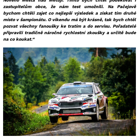
Nového Města nad Metují. Tímto bych chtěl poděkovat i
zastupitelům obce, že nám test umožnili. Na Pačejově
bychom chtěli zajet co nejlepší výsledek a získat tím druhé
místo v šampionátu. O víkendu má být krásně, tak bych chtěl
pozvat všechny fanoušky ke tratím a do servisu. Pořadatelé
připravili tradičně náročné rychlostní zkoušky a určitě bude
na co koukat.“