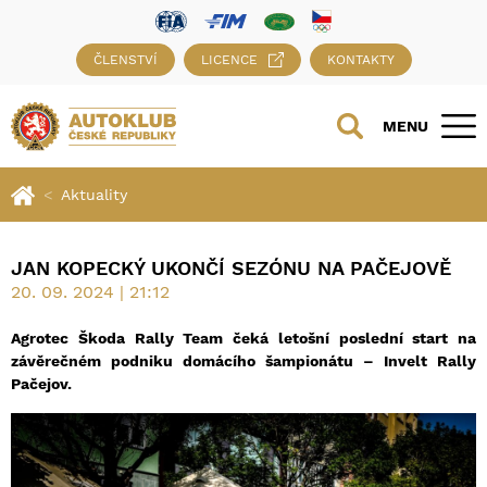
ČLENSTVÍ
LICENCE
KONTAKTY
MENU
Aktuality
JAN KOPECKÝ UKONČÍ SEZÓNU NA PAČEJOVĚ
20. 09. 2024 | 21:12
Agrotec Škoda Rally Team čeká letošní poslední start na
závěrečném podniku domácího šampionátu – Invelt Rally
Pačejov.