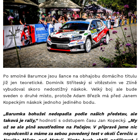
Po smolné Barumce jsou šance na obhajobu domácího titulu
již jen teoretické. Dominik Stříteský si vítězstvím ve Zlíně
vybudoval skoro nedostižný náskok. Velký boj ale bude
sveden o druhé místo, protože Adam Březík má před Janem
Kopeckým náskok jednoho jediného bodu.
„Barumka bohužel nedopadla podle našich představ, ale
taková je rally,“
hodnotí s odstupem času Jan Kopecký.
„My
už se ale plně soustředíme na Pačejov. V přípravě jsme nic
nepodcenili a máme za sebou povedený test v okolí Černčic u