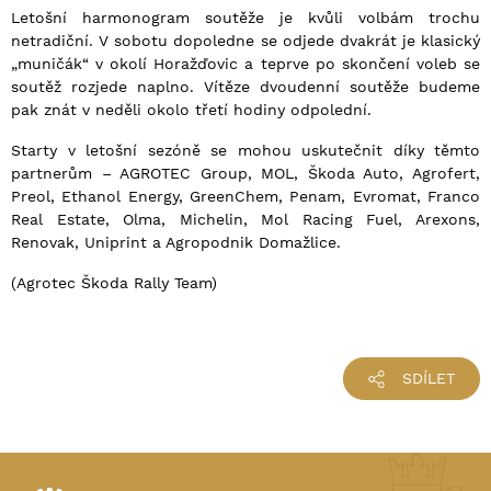
Letošní harmonogram soutěže je kvůli volbám trochu
netradiční. V sobotu dopoledne se odjede dvakrát je klasický
„muničák“ v okolí Horažďovic a teprve po skončení voleb se
soutěž rozjede naplno. Vítěze dvoudenní soutěže budeme
pak znát v neděli okolo třetí hodiny odpolední.
Starty v letošní sezóně se mohou uskutečnit díky těmto
partnerům – AGROTEC Group, MOL, Škoda Auto, Agrofert,
Preol, Ethanol Energy, GreenChem, Penam, Evromat, Franco
Real Estate, Olma, Michelin, Mol Racing Fuel, Arexons,
Renovak, Uniprint a Agropodnik Domažlice.
(Agrotec Škoda Rally Team)
SDÍLET