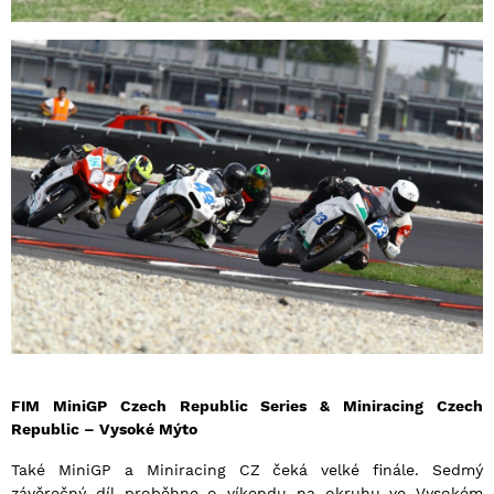
FIM MiniGP Czech Republic Series & Miniracing Czech
Republic – Vysoké Mýto
Také MiniGP a Miniracing CZ čeká velké finále. Sedmý
závěrečný díl proběhne o víkendu na okruhu ve Vysokém