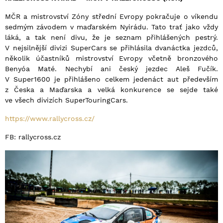
MČR a mistrovství Zóny střední Evropy pokračuje o víkendu
sedmým závodem v maďarském Nyirádu. Tato trať jako vždy
láká, a tak není divu, že je seznam přihlášených pestrý.
V nejsilnější divizi SuperCars se přihlásila dvanáctka jezdců,
několik účastníků mistrovství Evropy včetně bronzového
Benyóa Maté. Nechybí ani český jezdec Aleš Fučík.
V Super1600 je přihlášeno celkem jedenáct aut především
z Česka a Maďarska a velká konkurence se sejde také
ve všech divizích SuperTouringCars.
https://www.rallycross.cz/
FB: rallycross.cz