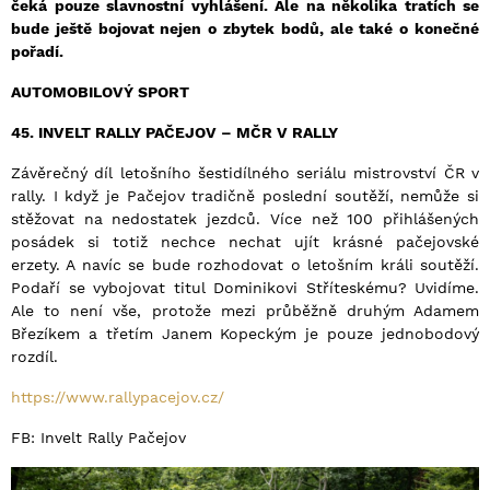
čeká pouze slavnostní vyhlášení. Ale na několika tratích se
bude ještě bojovat nejen o zbytek bodů, ale také o konečné
pořadí.
AUTOMOBILOVÝ SPORT
45. INVELT RALLY PAČEJOV – MČR V RALLY
Závěrečný díl letošního šestidílného seriálu mistrovství ČR v
rally. I když je Pačejov tradičně poslední soutěží, nemůže si
stěžovat na nedostatek jezdců. Více než 100 přihlášených
posádek si totiž nechce nechat ujít krásné pačejovské
erzety. A navíc se bude rozhodovat o letošním králi soutěží.
Podaří se vybojovat titul Dominikovi Stříteskému? Uvidíme.
Ale to není vše, protože mezi průběžně druhým Adamem
Březíkem a třetím Janem Kopeckým je pouze jednobodový
rozdíl.
https://www.rallypacejov.cz/
FB: Invelt Rally Pačejov