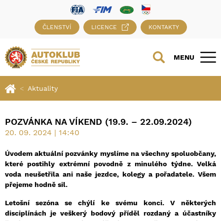
ČLENSTVÍ
LICENCE
KONTAKTY
MENU
Aktuality
POZVÁNKA NA VÍKEND (19.9. – 22.09.2024)
20. 09. 2024 | 14:40
Úvodem aktuální pozvánky myslíme na všechny spoluobčany,
které postihly extrémní povodně z minulého týdne. Velká
voda neušetřila ani naše jezdce, kolegy a pořadatele. Všem
přejeme hodně sil.
Letošní sezóna se chýlí ke svému konci. V některých
disciplínách je veškerý bodový příděl rozdaný a účastníky