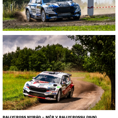
RALLYCROSS NYIRÁD – MČR V RALLYCROSSU (HUN)