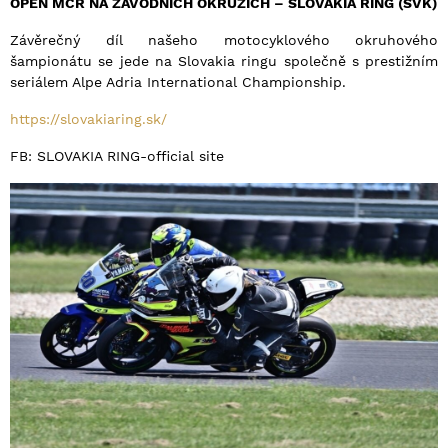
OPEN MČR NA ZÁVODNÍCH OKRUZÍCH – SLOVAKIA RING (SVK)
Závěrečný díl našeho motocyklového okruhového
šampionátu se jede na Slovakia ringu společně s prestižním
seriálem Alpe Adria International Championship.
https://slovakiaring.sk/
FB: SLOVAKIA RING-official site