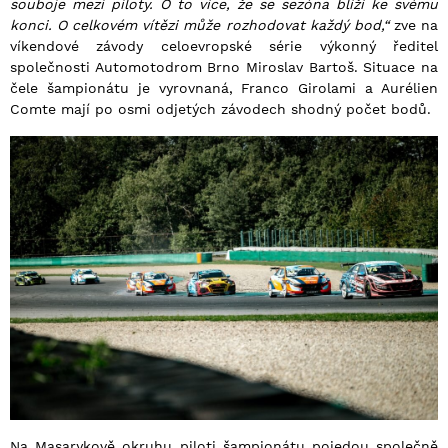
souboje mezi piloty. O to více, že se sezóna blíží ke svému
konci. O celkovém vítězi může rozhodovat každý bod,“
zve na
víkendové závody celoevropské série výkonný ředitel
společnosti Automotodrom Brno Miroslav Bartoš. Situace na
čele šampionátu je vyrovnaná, Franco Girolami a Aurélien
Comte mají po osmi odjetých závodech shodný počet bodů.
Na Masarykově okruhu piloti šampionátu pojedou společně