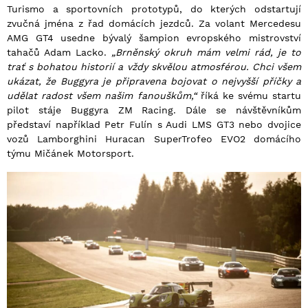
Turismo a sportovních prototypů, do kterých odstartují
zvučná jména z řad domácích jezdců. Za volant Mercedesu
AMG GT4 usedne bývalý šampion evropského mistrovství
tahačů Adam Lacko.
„Brněnský okruh mám velmi rád, je to
trať s bohatou historií a vždy skvělou atmosférou. Chci všem
ukázat, že Buggyra je připravena bojovat o nejvyšší příčky a
udělat radost všem našim fanouškům,“
říká ke svému startu
pilot stáje Buggyra ZM Racing. Dále se návštěvníkům
představí například Petr Fulín s Audi LMS GT3 nebo dvojice
vozů Lamborghini Huracan SuperTrofeo EVO2 domácího
týmu Mičánek Motorsport.