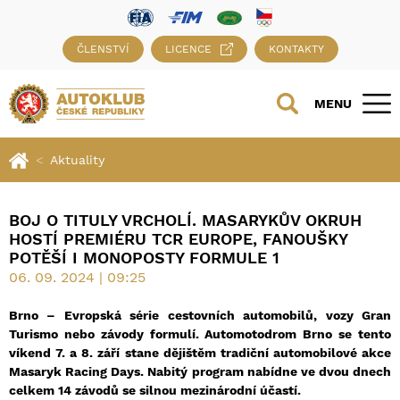
ČLENSTVÍ
LICENCE
KONTAKTY
MENU
Aktuality
BOJ O TITULY VRCHOLÍ. MASARYKŮV OKRUH
HOSTÍ PREMIÉRU TCR EUROPE, FANOUŠKY
POTĚŠÍ I MONOPOSTY FORMULE 1
06. 09. 2024 | 09:25
Brno – Evropská série cestovních automobilů, vozy Gran
Turismo nebo závody formulí. Automotodrom Brno se tento
víkend 7. a 8. září stane dějištěm tradiční automobilové akce
Masaryk Racing Days. Nabitý program nabídne ve dvou dnech
celkem 14 závodů se silnou mezinárodní účastí.