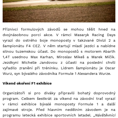
Příznivci formulových závodů se mohou těšit hned na
dvojnásobnou porci akce. V rámci Masaryk Racing Days
vyrazí do ostrého boje monoposty v takzvané Divizi 2 a
šampionátu F4 CEZ. V něm startují mladí jezdci a nabídne
silnou tuzemskou účast. Do monopostů s motorem Abarth
1,4T usednou Max Karhan, Miroslav Mikeš a Marek Mičík.
Jezdkyni Michelle Jandovou z účasti na poslední chvíli
vyřadilo zranění při tréninku. Lídrem šampionátu je Oscar
Wurz, syn bývalého závodníka Formule 1 Alexandera Wurze.
Víkend okoření F1 exhibice
Organizátoři si pro diváky připravili bohatý doprovodný
program. Celkem šestkrát za víkend na závodní trať vyrazí
v rámci exhibice bývalé monoposty Formule 1 a další
zajímavé stroje. Před hlavním nedělním závodem je na
programu letecká exhibice sportovních letadel.
„Návštěvníci