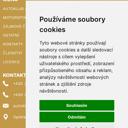
AUTOKLUB ČR
MOTORSPORT
Používáme soubory
ZÁJMOVÁ ČINNOST
cookies
OSTATNÍ
Tyto webové stránky používají
KONTAKTY
soubory cookies a další sledovací
ČLENSTVÍ
nástroje s cílem vylepšení
LICENCE
uživatelského prostředí, zobrazení
přizpůsobeného obsahu a reklam,
KONTAKTY
analýzy návštěvnosti webových
+420 222 898 224 (sekretariat)
stránek a zjištění zdroje
návštěvnosti.
+420 222 898 221 (členství)
Souhlasím
autoklub@autoklub.cz
Opletalova 1337/29, 110 00 Praha 1
Odmítám