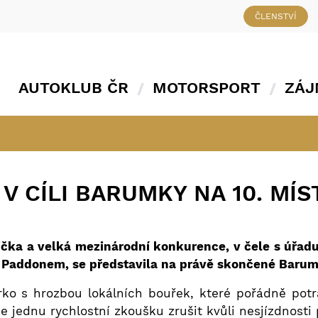
ČLENSTVÍ
AUTOKLUB ČR
MOTORSPORT
ZÁJ
V CÍLI BARUMKY NA 10. MÍS
pička a velká mezinárodní konkurence, v čele s úřa
ddonem, se představila na právě skončené Barum R
ko s hrozbou lokálních bouřek, které pořádně potrá
e jednu rychlostní zkoušku zrušit kvůli nesjízdnosti