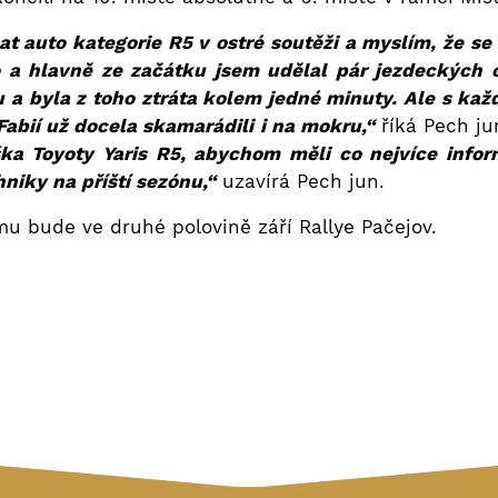
at auto kategorie R5 v ostré soutěži a myslím, že se
 a hlavně ze začátku jsem udělal pár jezdeckých c
 a byla z toho ztráta kolem jedné minuty. Ale s ka
Fabií už docela skamarádili i na mokru,“
říká Pech ju
ka Toyoty Yaris R5, abychom měli co nejvíce infor
niky na příští sezónu,“
uzavírá Pech jun.
u bude ve druhé polovině září Rallye Pačejov.