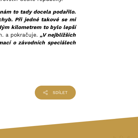
 nám to tady docela podařilo.
hyb. Při jedné takové se mi
ždým kilometrem to bylo lepší
n. a pokračuje.
„V nejbližších
mací o závodních speciálech
SDÍLET