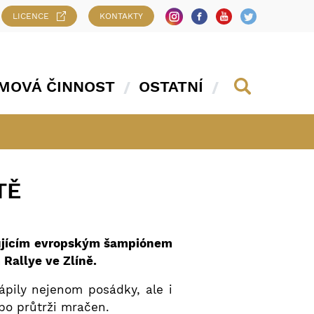
LICENCE
KONTAKTY
MOVÁ ČINNOST
OSTATNÍ
TĚ
dujícím evropským šampiónem
allye ve Zlíně.
pily nejenom posádky, ale i
 po průtrži mračen.