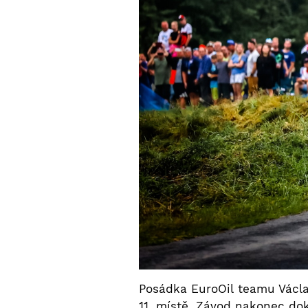
Posádka EuroOil teamu Václav
11. místě. Závod nakonec dok