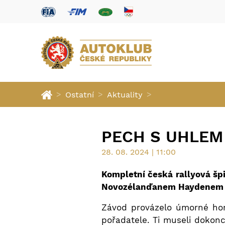
>
>
>
Ostatní
Aktuality
PECH S UHLEM 
28. 08. 2024 | 11:00
Kompletní česká rallyová š
Novozélanďanem Haydenem Pa
Závod provázelo úmorné hor
pořadatele. Ti museli dokonc