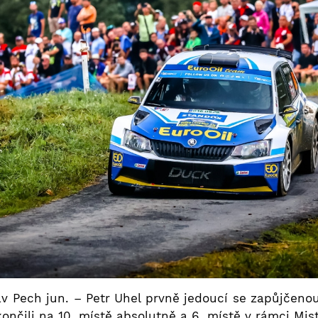
 Pech jun. – Petr Uhel prvně jedoucí se zapůjčenou
ončili na 10. místě absolutně a 6. místě v rámci Mist