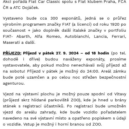
Akci pořádá Fiat Car Classic spolu s Fiat klubem Praha, FCA
ČR a ATC Dojáček.
Vystaveno bude cca 300 exponátů, jedná se o průřez
výrobním programem značky FIAT (a licencí) od roku 1920 po
současnost + jako doplněk další italské značky v portfoliu
FIAT- Abarth, Alfa Romeo, Autobianchi, Lancia, Ferrari,
Maserati a další.
PŘÍJEZD:
Příjezd v pátek 27. 9. 2024 – od 18 hodin
(po tel.
dohodě i dříve) budou naváženy exponáty, prosíme
vystavovatele, aby pokud možno nenechávali svůj příjezd až
na sobotu! Příjezd v pátek je možný do 24:00. Areál zámku
bude poté uzamčen a po celou noc střežen bezpečnostní
agenturou.
Vjezd na výstavní plochu je možný pouze spodní od Vltavy
(průjezd skrz hlídané parkoviště ZOO), kde je hned u brány
stánek s registrací účastníků. Po registraci bude umožněn
vjezd do areálu zahrady, kde bude vozidlo pořadatelem
navedeno na své výstavní místo a opatřeno popiskem s údaji
o vozidle. Vstup je možný i horní branou od ZOO.