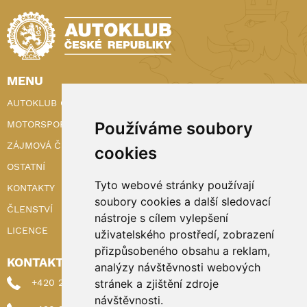
MENU
AUTOKLUB ČR
Používáme soubory
MOTORSPORT
ZÁJMOVÁ ČINNOST
cookies
OSTATNÍ
Tyto webové stránky používají
KONTAKTY
soubory cookies a další sledovací
ČLENSTVÍ
nástroje s cílem vylepšení
LICENCE
uživatelského prostředí, zobrazení
přizpůsobeného obsahu a reklam,
KONTAKTY
analýzy návštěvnosti webových
stránek a zjištění zdroje
+420 222 898 224 (sekretariat)
návštěvnosti.