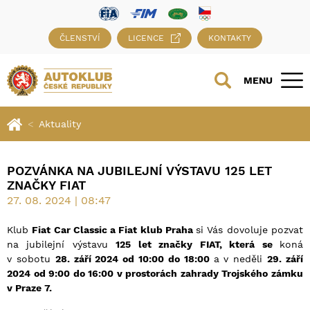
ČLENSTVÍ
LICENCE
KONTAKTY
MENU
Aktuality
POZVÁNKA NA JUBILEJNÍ VÝSTAVU 125 LET
ZNAČKY FIAT
27. 08. 2024 | 08:47
Klub
Fiat Car Classic a Fiat klub Praha
si Vás dovoluje pozvat
na jubilejní výstavu
125 let značky FIAT, která se
koná
v sobotu
28. září 2024 od 10:00 do 18:00
a v neděli
29. září
2024 od 9:00 do 16:00 v prostorách zahrady Trojského zámku
v Praze 7.