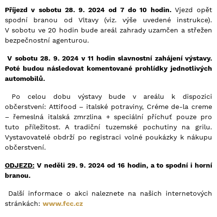
Příjezd v sobotu 28. 9. 2024 od 7 do 10 hodin.
Vjezd opět
spodní branou od Vltavy (viz. výše uvedené instrukce).
V sobotu ve 20 hodin bude areál zahrady uzamčen a střežen
bezpečnostní agenturou.
V sobotu 28. 9. 2024 v 11 hodin slavnostní zahájení výstavy.
Poté budou následovat komentované prohlídky jednotlivých
automobilů.
Po celou dobu výstavy bude v areálu k dispozici
občerstvení: Attifood – italské potraviny, Créme de-la creme
– řemeslná italská zmrzlina + speciální příchuť pouze pro
tuto příležitost. A tradiční tuzemské pochutiny na grilu.
Vystavovatelé obdrží po registraci volné poukázky k nákupu
občerstvení.
ODJEZD:
V neděli 29. 9. 2024 od 16 hodin, a to spodní i horní
branou.
Další informace o akci naleznete na našich internetových
stránkách:
www.fcc.cz