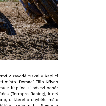
tví v závodě získal v Kaplici
í místo. Domácí Filip Křivan
mu z Kaplice si odvezl pohár
ček (Terrapro Racing), který
eam), u kterého chybělo málo
 Pátým jezdcem byl Seweryn