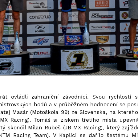
rát ovládli zahraniční závodníci. Svou rychlostí 
7 mistrovských bodů a v průběžném hodnocení se posu
Matej Masár (Motoškola 99) ze Slovenska, na kteréh
B MX Racing). Tomáš si ziskem třetího místa upevn
tý skončil Milan Rubeš (JB MX Racing), který zajíž
TM Racing Team). V Kaplici se dařilo šestému Mi