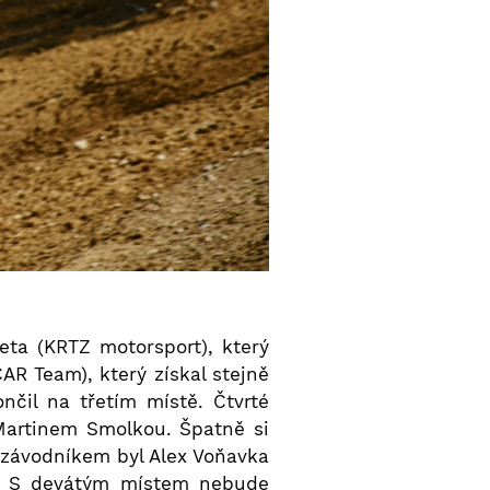
ta (KRTZ motorsport), který
AR Team), který získal stejně
čil na třetím místě. Čtvrté
 Martinem Smolkou. Špatně si
závodníkem byl Alex Voňavka
). S devátým místem nebude