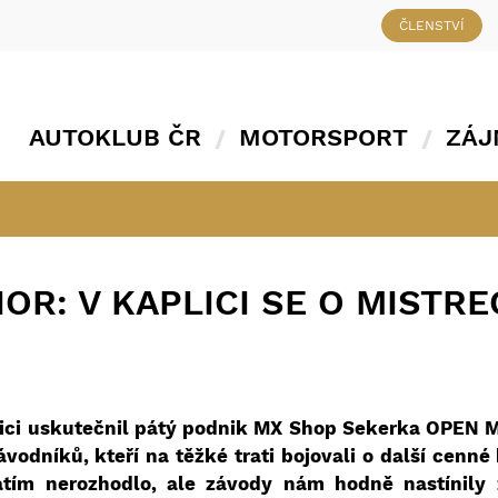
ČLENSTVÍ
AUTOKLUB ČR
MOTORSPORT
ZÁJ
OR: V KAPLICI SE O MISTRE
lici uskutečnil pátý podnik MX Shop Sekerka OPEN MČ
vodníků, kteří na těžké trati bojovali o další cen
atím nerozhodlo, ale závody nám hodně nastínily 