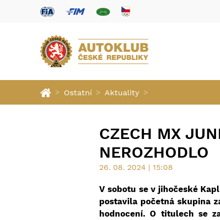
>
>
>
Ostatní
Aktuality
CZECH MX JUNI
NEROZHODLO
26. 08. 2024 | 15:08
V sobotu se v jihočeské Kap
postavila početná skupina zá
hodnocení. O titulech se z