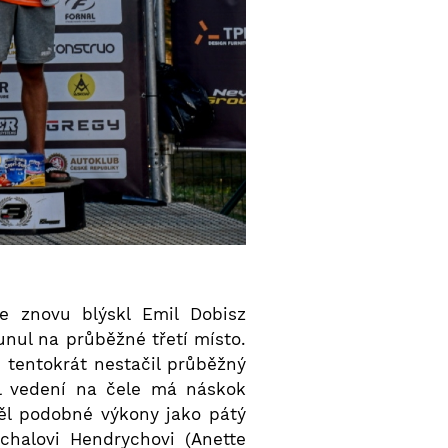
se znovu blýskl Emil Dobisz
nul na průběžné třetí místo.
o tentokrát nestačil průběžný
il vedení na čele má náskok
děl podobné výkony jako pátý
chalovi Hendrychovi (Anette