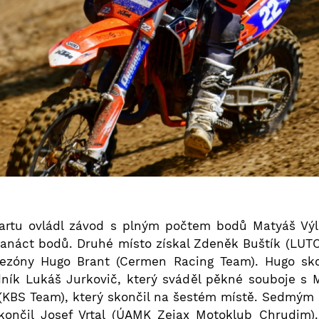
tartu ovládl závod s plným počtem bodů Matyáš Výle
anáct bodů. Druhé místo získal Zdeněk Buštík (LUTC
 sezóny Hugo Brant (Cermen Racing Team). Hugo skon
dník Lukáš Jurkovič, který sváděl pěkné souboje s
(KBS Team), který skončil na šestém místě. Sedmým 
skončil Josef Vrtal (ÚAMK Zejax Motoklub Chrudim