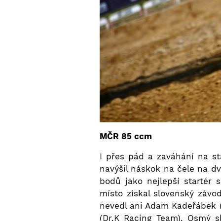
MČR 85 ccm
I přes pád a zaváhání na s
navýšil náskok na čele na dv
bodů jako nejlepší startér
místo získal slovenský závo
nevedl ani Adam Kadeřábek 
(Dr.K Racing Team). Osmý 