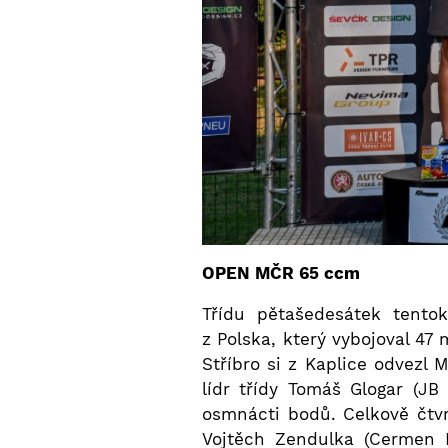
OPEN MČR 65 ccm
Třídu pětašedesátek tentok
z Polska, který vybojoval 4
Stříbro si z Kaplice odvezl 
lídr třídy Tomáš Glogar (J
osmnácti bodů. Celkově čtvr
Vojtěch Zendulka (Cermen K