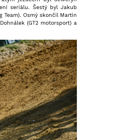
í seriálu. Šestý byl Jakub
g Team). Osmý skončil Martin
v Dohnálek (GT2 motorsport) a