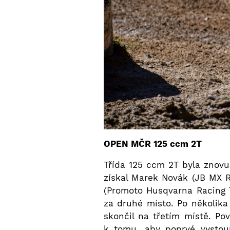
OPEN MČR 125 ccm 2T
Třída 125 ccm 2T byla znovu 
získal Marek Novák (JB MX R
(Promoto Husqvarna Racing T
za druhé místo. Po několika
skončil na třetím místě. Po
k tomu, aby poprvé vystou