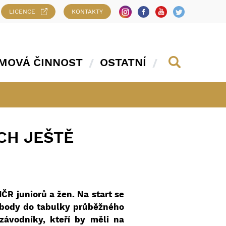
LICENCE
KONTAKTY
MOVÁ ČINNOST
OSTATNÍ
CH JEŠTĚ
R juniorů a žen. Na start se
né body do tabulky průběžného
závodníky, kteří by měli na