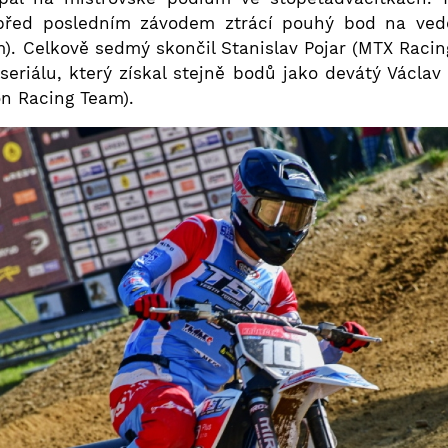
před posledním závodem ztrácí pouhý bod na veden
. Celkově sedmý skončil Stanislav Pojar (MTX Racin
 seriálu, který získal stejně bodů jako devátý Václa
on Racing Team).