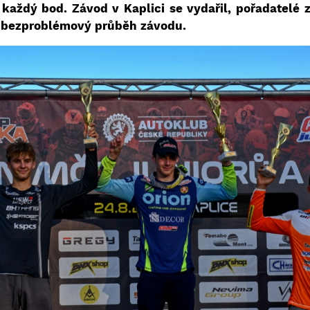
aždý bod. Závod v Kaplici se vydařil, pořadatelé zv
 a bezproblémový průběh závodu.