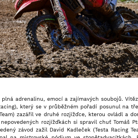
plná adrenalinu, emocí a zajímavých soubojů. Vítězs
acing), který se v průběžném pořadí posunul na třet
eam) zazářil ve druhé rozjížďce, kterou ovládl a do
 nepovedených rozjížďkách si spravil chuť Tomáš Ptá
vedený závod zažil David Kadleček (Testa Racing T
pal na mistrovské pódium ve stopětadvacítkách.