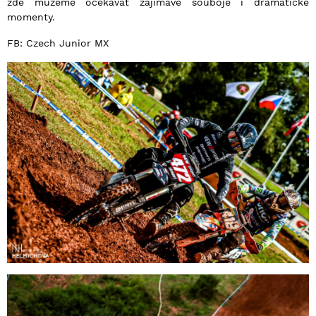
zde můžeme očekávat zajímavé souboje i dramatické
momenty.
FB: Czech Junior MX