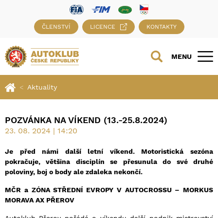
ČLENSTVÍ
LICENCE
KONTAKTY
MENU
Aktuality
POZVÁNKA NA VÍKEND (13.-25.8.2024)
23. 08. 2024 | 14:20
Je před námi další letní víkend. Motoristická sezóna
pokračuje, většina disciplín se přesunula do své druhé
poloviny, boj o body ale zdaleka nekončí.
MČR a ZÓNA STŘEDNÍ EVROPY V AUTOCROSSU – MORKUS
MORAVA AX PŘEROV