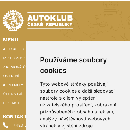
MENU
AUTOKLUB ČR
MOTORSPORT
Používáme soubory
ZÁJMOVÁ ČINNOST
cookies
OSTATNÍ
Tyto webové stránky používají
KONTAKTY
soubory cookies a další sledovací
ČLENSTVÍ
nástroje s cílem vylepšení
LICENCE
uživatelského prostředí, zobrazení
přizpůsobeného obsahu a reklam,
KONTAKTY
analýzy návštěvnosti webových
+420 222 898 224 (sekretariat)
stránek a zjištění zdroje