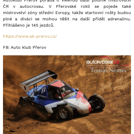
Autoklub Přerov pořádá o víkendu další podnik mistrovství
ČR v autocrossu. V Přerovské rokli se pojede také
mistrovství zóny střední Evropy, takže startovní rošty budou
plné a diváci se mohou těšit na další příděl adrenalinu.
Přihlášeno je 145 jezdců.
https://www.ak-prerov.cz/
FB: Auto klub Přerov