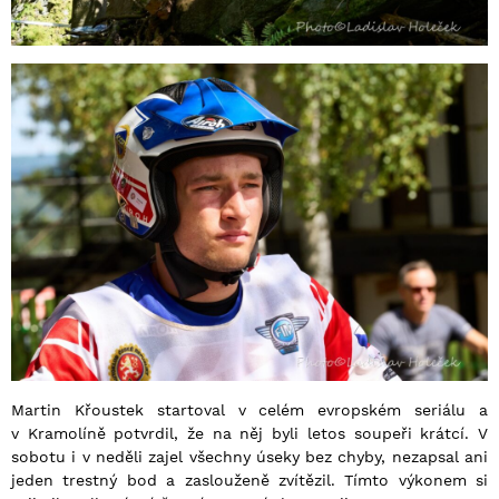
Martin Křoustek startoval v celém evropském seriálu a
v Kramolíně potvrdil, že na něj byli letos soupeři krátcí. V
sobotu i v neděli zajel všechny úseky bez chyby, nezapsal ani
jeden trestný bod a zaslouženě zvítězil. Tímto výkonem si