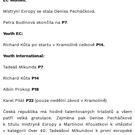
Mistryní Evropy se stala Denisa Pecháčková.
Petra Budínová skončila na
P7
.
Youth EC:
Richard Kůta po startu v Kramolíně celkově
P14.
Youth International:
Tadeáš Mikunda
P7
Richard Kůta
P14
Albín Prokop
P18
Karel Pilát
P22
(pouze nedělní závod v Kramolíně)
Česká republika má hodně talentovaných trialistů a všem
patří velká gratulace. Zejména pak Denise Pecháčkové
k titulu mistryně Evropy a Martinovi Křoustkovi k vítězství
v kategorii Over 40. Tadeášovi Mikundovi k první evropské