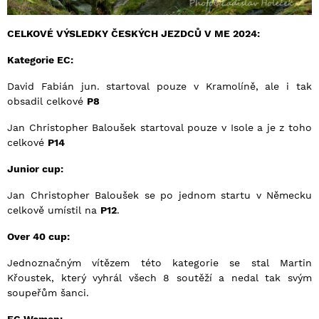
CELKOVÉ VÝSLEDKY ČESKÝCH JEZDCŮ V ME 2024:
Kategorie EC:
David Fabián jun. startoval pouze v Kramolíně, ale i tak
obsadil celkové
P8
Jan Christopher Baloušek startoval pouze v Isole a je z toho
celkové
P14
Junior cup:
Jan Christopher Baloušek se po jednom startu v Německu
celkově umístil na
P12
.
Over 40 cup:
Jednoznačným vítězem této kategorie se stal Martin
Křoustek, který vyhrál všech 8 soutěží a nedal tak svým
soupeřům šanci.
EC Women: