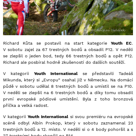
Richard Kůta se postavil na start kategorie
Youth EC
.
V sobotu zajel za 67 trestných bodů a obsadil P12. V neděli
se zlepšil o jeden bod, tedy 66 trestných bodů a opět P12.
Richard ale posbíral hodně zkušeností do dalších soutěží.
V kategorii
Youth International
se představili Tadeáš
Mikunda, který si „Evropu“ osahal již v Německu. Na domácí
půdě v sobotu udělal 8 trestných bodů a umístil se na P10.
V neděli se zlepšil na 6 trestných bodů a díky tomu obsadil
první evropské pódiové umístění. Byla z toho bronzová
příčka a velká radost.
V kategorii
Youth International
si svou premiéru na evropské
scéně odbyl Albín Prokop, který v sobotu zaznamenal 23
trestných bodů a 12. místo. V neděli si o 4 body pohoršil a s
27 trestnými body skončil na P14.