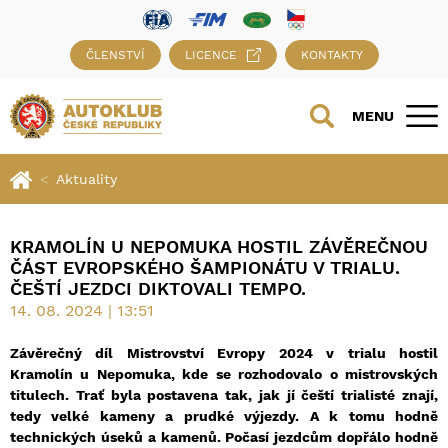
ČLENSTVÍ
LICENCE
KONTAKTY
MENU
Aktuality
KRAMOLÍN U NEPOMUKA HOSTIL ZÁVĚREČNOU
ČÁST EVROPSKÉHO ŠAMPIONÁTU V TRIALU.
ČEŠTÍ JEZDCI DIKTOVALI TEMPO.
14. 08. 2024 | 13:51
Závěrečný díl Mistrovství Evropy 2024 v trialu hostil
Kramolín u Nepomuka, kde se rozhodovalo o mistrovských
titulech. Trať byla postavena tak, jak jí čeští trialisté znají,
tedy velké kameny a prudké výjezdy. A k tomu hodně
technických úseků a kamenů. Počasí jezdcům dopřálo hodně