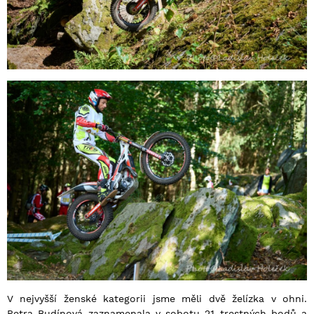
V nejvyšší ženské kategorii jsme měli dvě želízka v ohni.
Petra Budínová zaznamenala v sobotu 21 trestných bodů a