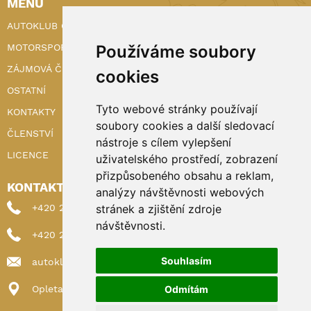
MENU
AUTOKLUB ČR
MOTORSPORT
Používáme soubory
ZÁJMOVÁ ČINNOST
cookies
OSTATNÍ
Tyto webové stránky používají
KONTAKTY
soubory cookies a další sledovací
ČLENSTVÍ
nástroje s cílem vylepšení
LICENCE
uživatelského prostředí, zobrazení
přizpůsobeného obsahu a reklam,
KONTAKTY
analýzy návštěvnosti webových
+420 222 898 224 (sekretariat)
stránek a zjištění zdroje
návštěvnosti.
+420 222 898 221 (členství)
Souhlasím
autoklub@autoklub.cz
Opletalova 1337/29, 110 00 Praha 1
Odmítám