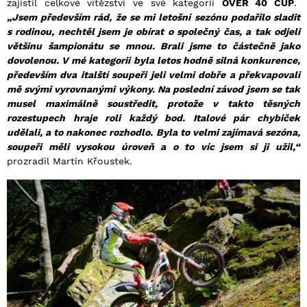
zajistil celkové vítězství ve své kategorii
OVER 40 CUP
.
„Jsem především rád, že se mi letošní sezónu podařilo sladit
s rodinou, nechtěl jsem je obírat o společný čas, a tak odjeli
většinu šampionátu se mnou. Brali jsme to částečně jako
dovolenou. V mé kategorii byla letos hodně silná konkurence,
především dva italští soupeři jeli velmi dobře a překvapovali
mě svými vyrovnanými výkony. Na poslední závod jsem se tak
musel maximálně soustředit, protože v takto těsných
rozestupech hraje roli každý bod. Italové pár chybiček
udělali, a to nakonec rozhodlo. Byla to velmi zajímavá sezóna,
soupeři měli vysokou úroveň a o to víc jsem si ji užil,“
prozradil Martin Křoustek.