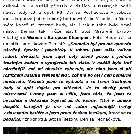
celkové P6. V neděli připsala o dalších 8 trestných bodů
navíc, tedy 29 a opět P6. Denisa Pecháčková v sobotu
dostala pouze jeden trestný bod a zvítězila. V neděli měla na
svém kontě tři trestné body, ale i tak z toho bylo první
místo. Denisa tak může slavit titul Mistryně Evropy
v kategorii
Women´s European Champion
. Petra Budínová se
umístila na celkovém 7. místě.
„Kramolín byl pro mě opravdu
náročný, fyzicky i psychicky. V sobotu jsem měla velkou
radost, dokázala jsem zajet celý závod pouze s jedním
trestným bodem a vybojovala tak zlato. V neděli byla trať
náročnější, což mi obvykle vyhovuje, ale ráno jsem si při
rozjíždění natáhla stehenní sval, což mě po celý den poměrně
limitovalo. Naštěstí jsem to vydržela a se třemi trestnými
body si opět dojela pro vítězství. Je to skvělý pocit,
mistrovství Evropy jsem si užila, jsem ráda, že jsem to
nevzdala a dokázala bojovat až do konce. Titul v ženské
dospělé kategorii je pro mě zatím nejcennější trofejí
v dosavadní kariéře a jsem první českou jezdkyní, které se to
podařilo,“
zhodnotila letošní sezónu Denisa Pecháčková.