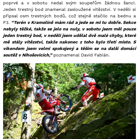
poprvé a v sobotu nedal svým soupeřům žádnou šanci.
Jeden trestný bod znamenal zasloužené vítězství. V neděli si
připsal osm trestných bodů, což stejně stačilo na bednu a
P3.
“Terén v Kramolíně mám rád a jede se mi tu dobře. Sekce
nebyly těžké, takže se jelo na nuly, v sobotu jsem měl pouze
jeden trestný bod, v neděli jsem udělal dvě malé chyby, které
mě stály vítězství, takže nakonec z toho bylo třetí místo. S
víkendem jsem velmi spokojený a těším se na další domácí
soutěž v Nihošovicích,”
poznamenal David Fabián.