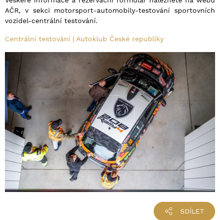
Veškeré informace a rezervační formulář naleznete na webu
AČR, v sekci motorsport-automobily-testování sportovních
vozidel-centrální testování.
Centrální testování | Autoklub České republiky
SDÍLET