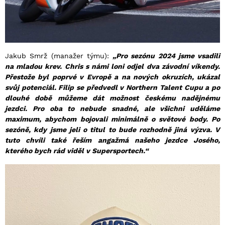
Jakub Smrž (manažer týmu):
„Pro sezónu 2024 jsme vsadili
na mladou krev. Chris s námi loni odjel dva závodní víkendy.
Přestože byl poprvé v Evropě a na nových okruzích, ukázal
svůj potenciál. Filip se předvedl v Northern Talent Cupu a po
dlouhé době můžeme dát možnost českému nadějnému
jezdci. Pro oba to nebude snadné, ale všichni uděláme
maximum, abychom bojovali minimálně o světové body. Po
sezóně, kdy jsme jeli o titul to bude rozhodně jiná výzva. V
tuto chvíli také řeším angažmá našeho jezdce Josého,
kterého bych rád viděl v Supersportech.“