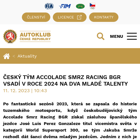
ČLENSTVÍ
LICENCE
KONTAKTY
MENU
Aktuality
ČESKÝ TÝM ACCOLADE SMRZ RACING BGR
VSADÍ V ROCE 2024 NA DVA MLADÉ TALENTY
11. 12. 2023 | 10:43
Po fantastické sezóně 2023, která se zapsala do historie
tuzemského motosportu, když českobudějovický tým
Accolade Smrz Racing BGR získal zásluhou španělského
jezdce José Luis Perez Gonzaleze titul vicemistra světa v
kategorii World Supersport 300, se tým Jakuba Smrže
rozhodl dát šanci dvěma mladým jezdcům. Jedním z nich je