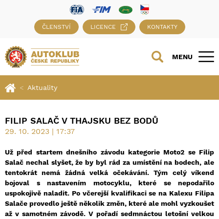
ČLENSTVÍ
LICENCE
KONTAKTY
MENU
Aktuality
FILIP SALAČ V THAJSKU BEZ BODŮ
29. 10. 2023 | 17:37
Už před startem dnešního závodu kategorie Moto2 se Filip
Salač nechal slyšet, že by byl rád za umístění na bodech, ale
tentokrát nemá žádná velká očekávání. Tým celý víkend
bojoval s nastavením motocyklu, které se nepodařilo
uspokojivě naladit. Po včerejší kvalifikaci se na Kalexu Filipa
Salače provedlo ještě několik změn, které ale mohl vyzkoušet
až v samotném závodě. V pořadí sedmnáctou letošní velkou