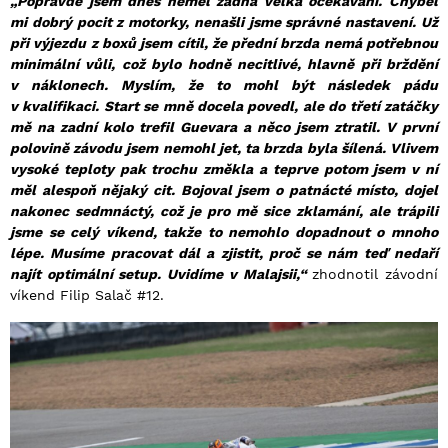
„Popravdě jsem dnes neměl žádná velká očekávání. Chyběl
mi dobrý pocit z motorky, nenašli jsme správné nastavení. Už
při výjezdu z boxů jsem cítil, že přední brzda nemá potřebnou
minimální vůli, což bylo hodně necitlivé, hlavně při brždění
v náklonech. Myslím, že to mohl být následek pádu
v kvalifikaci. Start se mně docela povedl, ale do třetí zatáčky
mě na zadní kolo trefil Guevara a něco jsem ztratil. V první
polovině závodu jsem nemohl jet, ta brzda byla šílená. Vlivem
vysoké teploty pak trochu změkla a teprve potom jsem v ní
měl alespoň nějaký cit. Bojoval jsem o patnácté místo, dojel
nakonec sedmnáctý, což je pro mě sice zklamání, ale trápili
jsme se celý víkend, takže to nemohlo dopadnout o mnoho
lépe. Musíme pracovat dál a zjistit, proč se nám teď nedaří
najít optimální setup. Uvidíme v Malajsii,“
zhodnotil závodní
víkend Filip Salač #12.