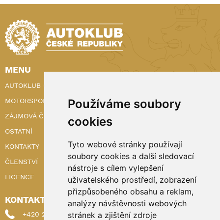
MENU
AUTOKLUB ČR
MOTORSPORT
Používáme soubory
ZÁJMOVÁ ČINNOST
cookies
OSTATNÍ
Tyto webové stránky používají
KONTAKTY
soubory cookies a další sledovací
ČLENSTVÍ
nástroje s cílem vylepšení
LICENCE
uživatelského prostředí, zobrazení
přizpůsobeného obsahu a reklam,
KONTAKTY
analýzy návštěvnosti webových
+420 222 898 224 (sekretariat)
stránek a zjištění zdroje