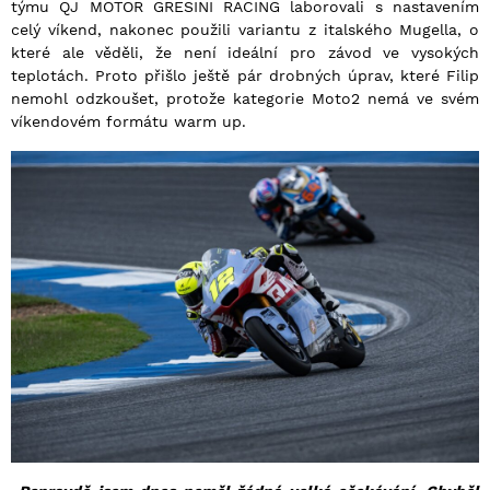
týmu QJ MOTOR GRESINI RACING laborovali s nastavením
celý víkend, nakonec použili variantu z italského Mugella, o
které ale věděli, že není ideální pro závod ve vysokých
teplotách. Proto přišlo ještě pár drobných úprav, které Filip
nemohl odzkoušet, protože kategorie Moto2 nemá ve svém
víkendovém formátu warm up.