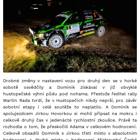
Drobné změny v nastavení vozu pro druhý den se v horké
sobotě osvědčily a Dominik získával v již obvyklé
hustopečské výhni půdu pod nohama. Přestože ředitel rally
Martin Rada tvrdí, že v Hustopečích nikdy neprší, pro závěr
sobotní etapy i celé soutěže to neplatilo. A Dominik se
spolujezdcem Jirkou Hovorkou si mohli připsat na mokru i
celkově druhý čas v jedenácté rychlostní zkoušce. Právě ta
rozhodla o tom, že přeskočili Adama v celkovém hodnocení.
Celkově obsadili Dominik s Jirkou třetí místo v absolutním
hodnocení a druhé místo v hodnocení Mistrovství České