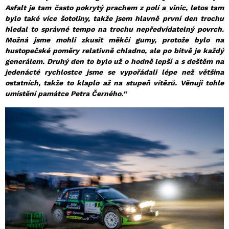
Asfalt je tam často pokrytý prachem z polí a vinic, letos tam
bylo také více šotoliny, takže jsem hlavně první den trochu
hledal to správné tempo na trochu nepředvídatelný povrch.
Možná jsme mohli zkusit měkčí gumy, protože bylo na
hustopečské poměry relativně chladno, ale po bitvě je každý
generálem. Druhý den to bylo už o hodně lepší a s deštěm na
jedenácté rychlostce jsme se vypořádali lépe než většina
ostatních, takže to klaplo až na stupeň vítězů. Věnuji tohle
umístění památce Petra Černého.“