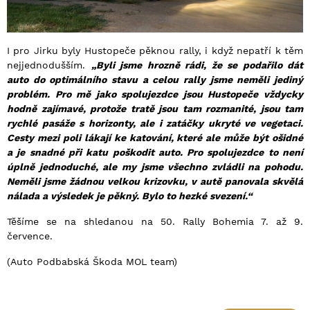
I pro Jirku byly Hustopeče pěknou rally, i když nepatří k těm
nejjednodušším.
„Byli jsme hrozně rádi, že se podařilo dát
auto do optimálního stavu a celou rally jsme neměli jediný
problém. Pro mě jako spolujezdce jsou Hustopeče vždycky
hodně zajímavé, protože tratě jsou tam rozmanité, jsou tam
rychlé pasáže s horizonty, ale i zatáčky ukryté ve vegetaci.
Cesty mezi poli lákají ke katování, které ale může být ošidné
a je snadné při katu poškodit auto. Pro spolujezdce to není
úplně jednoduché, ale my jsme všechno zvládli na pohodu.
Neměli jsme žádnou velkou krizovku, v autě panovala skvělá
nálada a výsledek je pěkný. Bylo to hezké svezení.“
Těšíme se na shledanou na 50. Rally Bohemia 7. až 9.
července.
(Auto Podbabská Škoda MOL team)