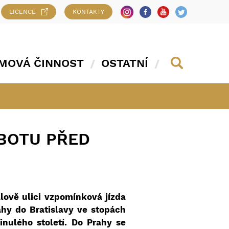
LICENCE
KONTAKTY
MOVÁ ČINNOST
OSTATNÍ
OBOTU PŘED
lově ulici vzpomínková jízda
ahy do Bratislavy ve stopách
inulého století. Do Prahy se