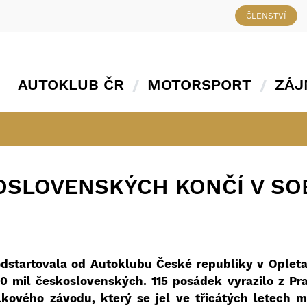
ČLENSTVÍ
AUTOKLUB ČR
MOTORSPORT
ZÁJ
KOSLOVENSKÝCH KONČÍ V S
odstartovala od Autoklubu České republiky v Opleta
0 mil československých. 115 posádek vyrazilo z Pr
kového závodu, který se jel ve třicátých letech m