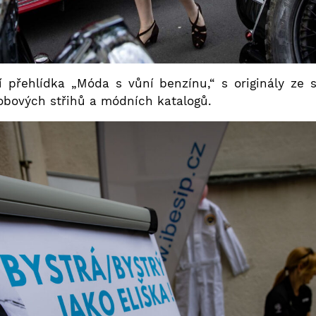
í přehlídka „Móda s vůní benzínu,“ s originály ze
bových střihů a módních katalogů.