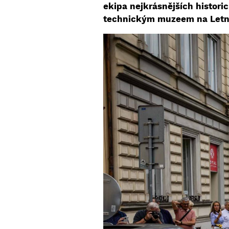
ekipa nejkrásnějších histori
technickým muzeem na Letné.