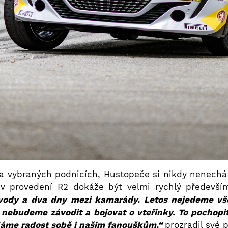
na vybraných podnicích, Hustopeče si nikdy nenechá
 provedení R2 dokáže být velmi rychlý především
závody a dva dny mezi kamarády. Letos nejedeme vš
 nebudeme závodit a bojovat o vteřinky. To pochopi
ěláme radost sobě i našim fanouškům,“
prozradil své 