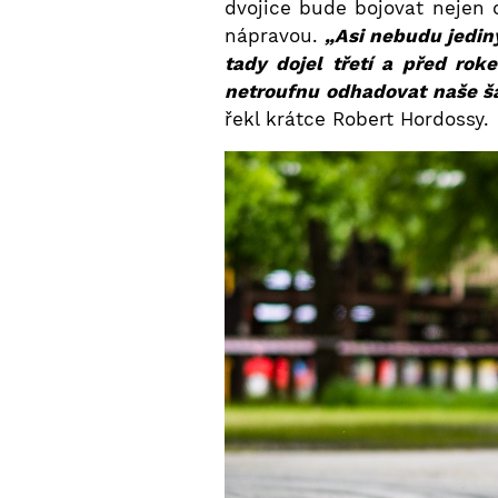
dvojice bude bojovat nejen
nápravou.
„Asi nebudu jedin
tady dojel třetí a před rok
netroufnu odhadovat naše š
řekl krátce Robert Hordossy.