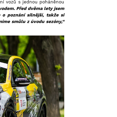
ení vozů s jednou poháněnou
vodem. Před dvěma lety jsem
o poznání silnější, takže si
míme smůlu z úvodu sezóny,“