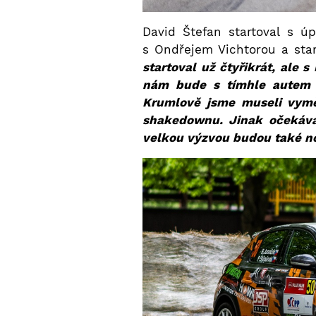
David Štefan startoval s 
s Ondřejem Vichtorou a sta
startoval už čtyřikrát, ale 
nám bude s tímhle autem d
Krumlově jsme museli vymě
shakedownu. Jinak očekává
velkou výzvou budou také no