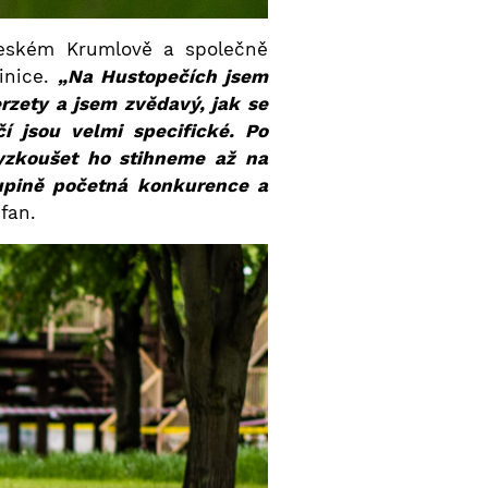
Českém Krumlově a společně
inice.
„Na Hustopečích jsem
erzety a jsem zvědavý, jak se
 jsou velmi specifické. Po
yzkoušet ho stihneme až na
upině početná konkurence a
fan.