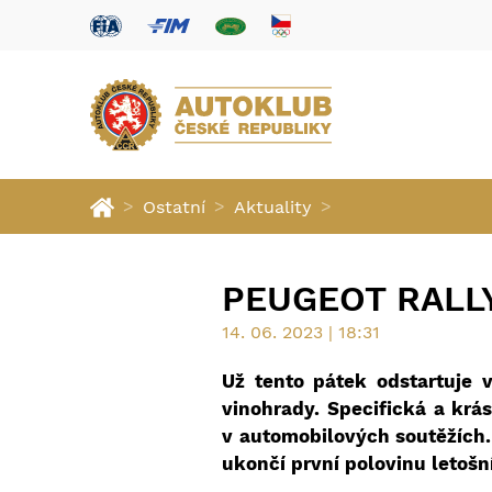
>
>
>
Ostatní
Aktuality
PEUGEOT RALLY
14. 06. 2023 | 18:31
Už tento pátek odstartuje 
vinohrady. Specifická a krá
v automobilových soutěžích. 
ukončí první polovinu letošn