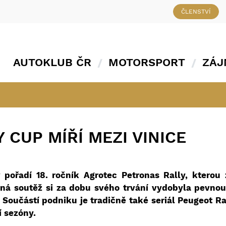
ČLENSTVÍ
AUTOKLUB ČR
MOTORSPORT
ZÁJ
 CUP MÍŘÍ MEZI VINICE
v pořadí 18. ročník Agrotec Petronas Rally, kterou
sná soutěž si za dobu svého trvání vydobyla pevnou
Součástí podniku je tradičně také seriál Peugeot R
í sezóny.