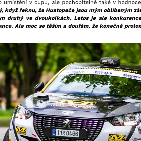
 o umístění v cupu, ale pochopitelně také v hodnoc
ý, když řeknu, že Hustopeče jsou mým oblíbeným zá
em druhý ve dvoukolkách. Letos je ale konkurence 
ance. Ale moc se těším a doufám, že konečně prolo