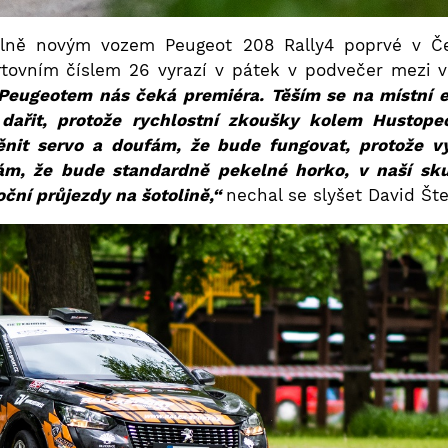
úplně novým vozem Peugeot 208 Rally4 poprvé v 
rtovním číslem 26 vyrazí v pátek v podvečer mezi v
s Peugeotem nás čeká premiéra. Těším se na místní 
ařit, protože rychlostní zkoušky kolem Hustopečí
nit servo a doufám, že bude fungovat, protože v
m, že bude standardně pekelné horko, v naší sk
ční průjezdy na šotolině,“
nechal se slyšet David Šte