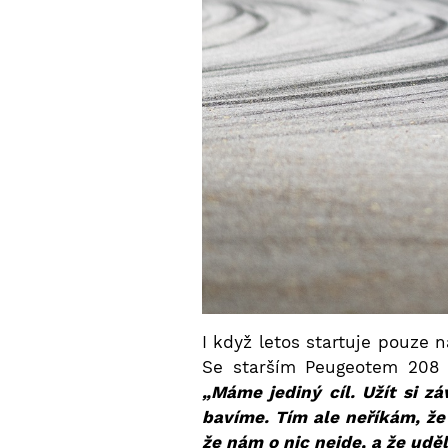
I když letos startuje pouze 
Se starším Peugeotem 208 v
„Máme jediný cíl. Užít si 
bavíme. Tím ale neříkám, že
že nám o nic nejde, a že ud