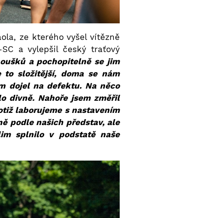
ola, ze kterého vyšel vítězně
-SC a vylepšil český traťový
oušků a pochopitelně se jim
 to složitější, doma se nám
em dojel na defektu. Na něco
lo divně. Nahoře jsem změřil
totiž laborujeme s nastavením
ně podle našich představ, ale
im splnilo v podstatě naše