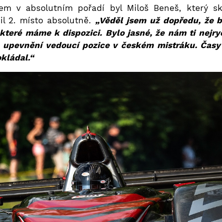
em v absolutním pořadí byl Miloš Beneš, který s
il 2. místo absolutně.
„Věděl jsem už dopředu, že 
teré máme k dispozici. Bylo jasné, že nám ti nejry
a upevnění vedoucí pozice v českém mistráku. Časy
kládal.“