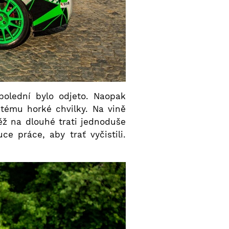
polední bylo odjeto. Naopak
tému horké chvilky. Na vině
těž na dlouhé trati jednoduše
ce práce, aby trať vyčistili.