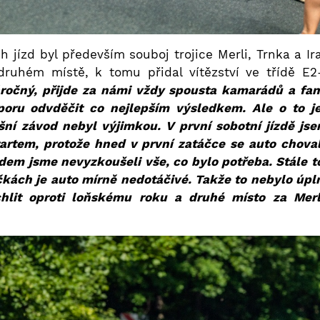
jízd byl především souboj trojice Merli, Trnka a Ira
 druhém místě, k tomu přidal vítězství ve třídě E2
ročný, přijde za námi vždy spousta kamarádů a fan
poru odvděčit co nejlepším výsledkem. Ale o to je
ošní závod nebyl výjimkou. V první sobotní jízdě js
artem, protože hned v první zatáčce se auto chova
ádem jsme nevyzkoušeli vše, co bylo potřeba. Stále 
čkách je auto mírně nedotáčivé. Takže to nebylo úpl
hlit oproti loňskému roku a druhé místo za Merl