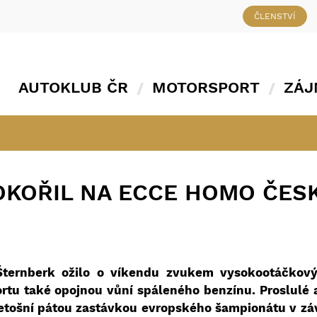
ČLENSTVÍ
AUTOKLUB ČR
MOTORSPORT
ZÁJ
OKOŘIL NA ECCE HOMO ČES
ternberk ožilo o víkendu zvukem vysokootáčkov
rtu také opojnou vůní spáleného benzínu. Proslulé
letošní pátou zastávkou evropského šampionátu v zá