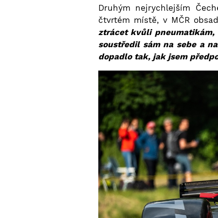
Druhým nejrychlejším Čech
čtvrtém místě, v MČR obsad
ztrácet kvůli pneumatikám, k
soustředil sám na sebe a n
dopadlo tak, jak jsem předpo