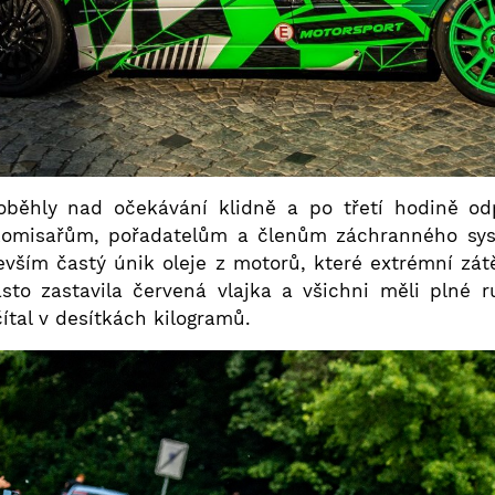
roběhly nad očekávání klidně a po třetí hodině od
 komisařům, pořadatelům a členům záchranného sys
evším častý únik oleje z motorů, které extrémní zá
sto zastavila červená vlajka a všichni měli plné ru
tal v desítkách kilogramů.