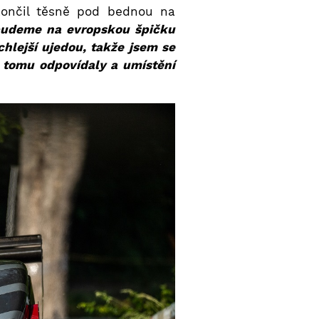
končil těsně pod bednou na
budeme na evropskou špičku
chlejší ujedou, takže jsem se
 tomu odpovídaly a umístění