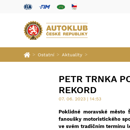
>
>
>
Ostatní
Aktuality
PETR TRNKA P
REKORD
07. 06. 2023 | 14:53
Poklidné moravské město Š
fanoušky motoristického spo
ve svém tradičním termínu 