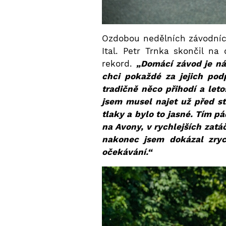
Ozdobou nedělních závodních 
Ital. Petr Trnka skončil na
rekord.
„Domácí závod je ná
chci pokaždé za jejich pod
tradičně něco přihodí a let
jsem musel najet už před st
tlaky a bylo to jasné. Tím p
na Avony, v rychlejších zatá
nakonec jsem dokázal zryc
očekávání.“