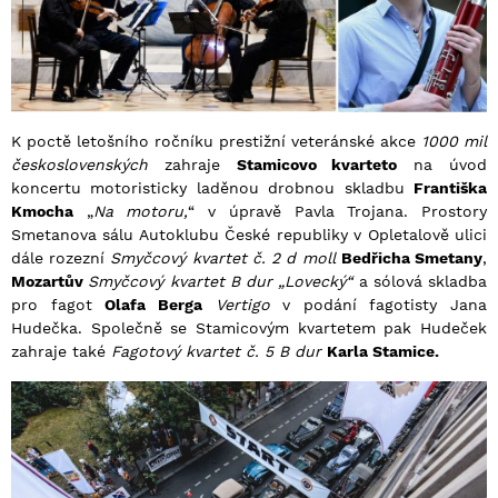
K poctě letošního ročníku prestižní veteránské akce
1000 mil
československých
zahraje
Stamicovo kvarteto
na úvod
koncertu motoristicky laděnou drobnou skladbu
Františka
Kmocha
„
Na motoru,
“ v úpravě Pavla Trojana. Prostory
Smetanova sálu Autoklubu České republiky v Opletalově ulici
dále rozezní
Smyčcový kvartet č. 2 d moll
Bedřicha Smetany
,
Mozartův
Smyčcový kvartet B dur „Lovecký“
a sólová skladba
pro fagot
Olafa Berga
Vertigo
v podání fagotisty Jana
Hudečka. Společně se Stamicovým kvartetem pak Hudeček
zahraje také
Fagotový kvartet č. 5 B dur
Karla Stamice.