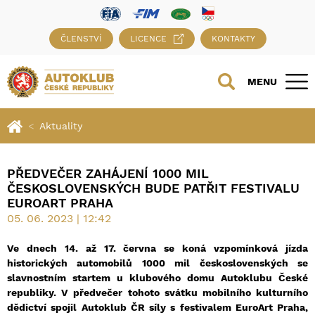
ČLENSTVÍ
LICENCE
KONTAKTY
MENU
Aktuality
PŘEDVEČER ZAHÁJENÍ 1000 MIL
ČESKOSLOVENSKÝCH BUDE PATŘIT FESTIVALU
EUROART PRAHA
05. 06. 2023 | 12:42
Ve dnech 14. až 17. června se koná vzpomínková jízda
historických automobilů 1000 mil československých se
slavnostním startem u klubového domu Autoklubu České
republiky. V předvečer tohoto svátku mobilního kulturního
dědictví spojil Autoklub ČR síly s festivalem EuroArt Praha,