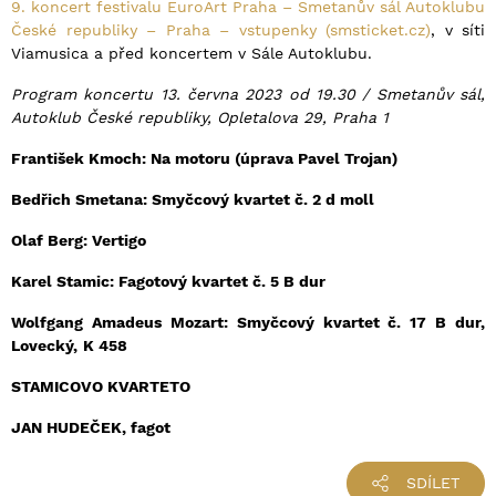
9. koncert festivalu EuroArt Praha – Smetanův sál Autoklubu
České republiky – Praha – vstupenky (smsticket.cz)
, v síti
Viamusica a před koncertem v Sále Autoklubu.
Program koncertu 13. června 2023 od 19.30 / Smetanův sál,
Autoklub České republiky, Opletalova 29, Praha 1
František Kmoch: Na motoru (úprava Pavel Trojan)
Bedřich Smetana: Smyčcový kvartet č. 2 d moll
Olaf Berg: Vertigo
Karel Stamic: Fagotový kvartet č. 5 B dur
Wolfgang Amadeus Mozart: Smyčcový kvartet č. 17 B dur,
Lovecký,
K 458
STAMICOVO KVARTETO
JAN HUDEČEK, fagot
SDÍLET