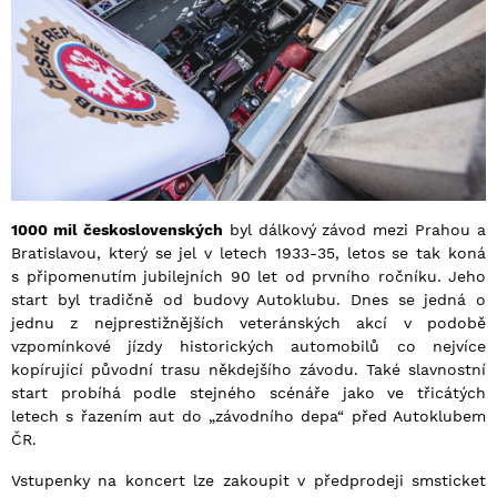
1000 mil československých
byl dálkový závod mezi Prahou a
Bratislavou, který se jel v letech 1933-35, letos se tak koná
s připomenutím jubilejních 90 let od prvního ročníku. Jeho
start byl tradičně od budovy Autoklubu. Dnes se jedná o
jednu z nejprestižnějších veteránských akcí v podobě
vzpomínkové jízdy historických automobilů co nejvíce
kopírující původní trasu někdejšího závodu. Také slavnostní
start probíhá podle stejného scénáře jako ve třicátých
letech s řazením aut do „závodního depa“ před Autoklubem
ČR.
Vstupenky na koncert lze zakoupit v předprodeji smsticket