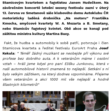
Stamicovým kvartetem a fagotistou Janem Hudečkem. Na
závěrečném koncertě letošní sezony festivalu zazní v úterý
13. června ve Smetanově sále klubového domu Autoklubu ČR
motoristicky laděná drobnička „Na motoru“ Františka
Kmocha, smyčcové kvartety W. A. Mozarta a B. Smetany,
nebo Stamicův fagotový kvintet. Obě akce se konají pod
záštitou ministra kultury Martina Baxy.
Fakt, že hudba a automobily k sobě patří, potvrzuje i člen
Stamicova kvarteta a ředitel festivalu EuroArt Praha
Josef
Kekula
:
“ Téměř žádný muzikant se neobejde při výkonu své
profese bez dobrého auta. A k veteránům máme i osobní
vztah – hráli jsme kdysi pro paní Elišku Junkovou, která v
naší automobilové historii znamená to nejlepší. Setkání s ní
bylo velkým zážitkem, na který dodnes vzpomínáme. Přejeme
všem veteránům a akci 1000 mil vše nejlepší a hodně
šťastných kilometrů
!“