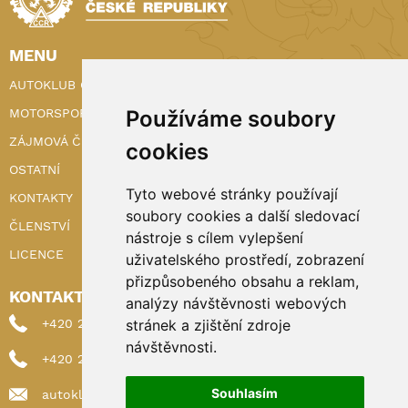
MENU
AUTOKLUB ČR
MOTORSPORT
Používáme soubory
ZÁJMOVÁ ČINNOST
cookies
OSTATNÍ
Tyto webové stránky používají
KONTAKTY
soubory cookies a další sledovací
ČLENSTVÍ
nástroje s cílem vylepšení
LICENCE
uživatelského prostředí, zobrazení
přizpůsobeného obsahu a reklam,
KONTAKTY
analýzy návštěvnosti webových
+420 222 898 224 (sekretariat)
stránek a zjištění zdroje
návštěvnosti.
+420 222 898 221 (členství)
Souhlasím
autoklub@autoklub.cz