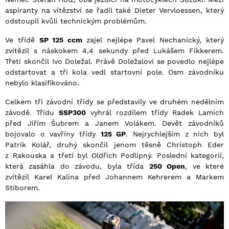
aspiranty na vítězství se řadil také Dieter Vervloessen, který
odstoupil kvůli technickým problémům.
Ve třídě
SP 125 ccm
zajel nejlépe Pavel Nechanický, který
zvítězil s náskokem 4,4 sekundy před Lukášem Fikkerem.
Třetí skončil Ivo Doležal. Právě Doležalovi se povedlo nejlépe
odstartovat a tři kola vedl startovní pole. Osm závodníku
nebylo klasifikováno.
Celkem tři závodní třídy se představily ve druhém nedělním
závodě. Třídu
SSP300
vyhrál rozdílem třídy Radek Lamich
před Jiřím Šubrem a Janem Volákem. Devět závodníků
bojovalo o vavříny třídy
125 GP
. Nejrychlejším z nich byl
Patrik Kolář, druhý skončil jenom těsně Christoph Eder
z Rakouska a třetí byl Oldřich Podlipný. Poslední kategorií,
která zasáhla do závodu, byla třída
250 Open
, ve které
zvítězil Karel Kalina před Johannem Kehrerem a Markem
Stiborem.