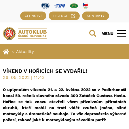
ČLENSTVÍ
LICENCE
KONTAKTY
MENU
Aktuality
VÍKEND V HOŘICÍCH SE VYDAŘIL!
26. 05. 2022 | 11:43
O uplynulém víkendu 21. a 22. května 2022 se v Podkrkonoší
konal 59. ročník slavného závodu 300 Zatáček Gustava Havla.
Hořice se tak znovu otevřeli všem příznivcům přírodních
okruhů, kteří mohli na trati vidět zvučná jména, silné
motocykly a dramatické souboje. To vše doprovázelo výborné
počasí, takové jaké k motocyklovým závodům patří!