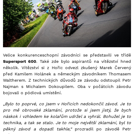
Velice konkurenceschopní závodníci se představili ve třídě
Supersport 600
. Také zde bylo aspirantů na vítězství hned
několik. Vítězství si z Hořic odvezl zkušený Marek Červený
před Kamilem Holánek a německým závodníkem Thomasem
Waltherem. Z technických důvodů ze závodu odstoupil Petr
Najman s Michalem Dokoupilem. Oba v počátcích závodu
bojovali o pódiová umístění.
„Bylo to poprvé, co jsem v Hořicích nedokončil závod. Je to
pro mě obrovské zklamání, protože si jsem jistý, že bych
náskok i vzhledem ke kolařům udržel a vyhrál. Bohužel je to
technika, a tak se stalo. Je to moje největší zklamání, byl to
pěkný závod a dopadl takhle,“
prozradil po závodě Petr