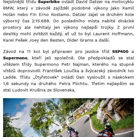
Nejsilnější třídu
Superbike
ovládl David Datzer na motocyklu
BMW, který v závodě zajížděl podobné výkony jako Kamil
Holán nebo Fin Erno Kostamo. Datzer zajel ve druhém kole
výborný čas 2:15.688. Do posledního místa nabité divácké
prostory ale nehltaly jen výkony nejlepší trojky. Z první
desítky mohl zvítězit každý, ať už to byl Laurent Hoffmann,
Karel Pešek Joey den Besten, Dider Grams a další.
Závod na 11 kol byl připraven pro jezdce tříd
SSP400
a
Supermono
, kteří jeli společně. Dle předpokladů se stal
vítězem třídy Supermono Petr Najman, kterého na stupně
vítězů doprovodil František Loučka a švýcarský závodník Ivo
Ladde. Třídu „čtyřstovek“ ovládl Dan Vysloužil s náskokem
1,6 sekundy na druhého Petra Plichtu. Třetím nejlepším se
stal Ludovit Krušina ze Slovenska.