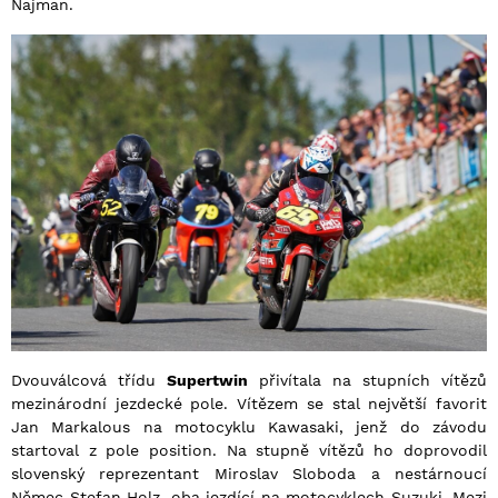
Najman.
Dvouválcová třídu
Supertwin
přivítala na stupních vítězů
mezinárodní jezdecké pole. Vítězem se stal největší favorit
Jan Markalous na motocyklu Kawasaki, jenž do závodu
startoval z pole position. Na stupně vítězů ho doprovodil
slovenský reprezentant Miroslav Sloboda a nestárnoucí
Němec Stefan Holz, oba jezdící na motocyklech Suzuki. Mezi