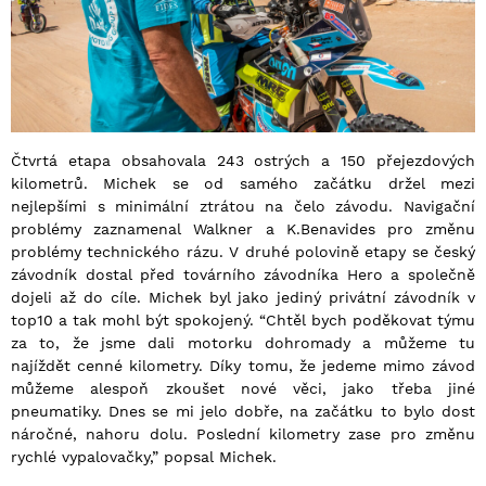
Čtvrtá etapa obsahovala 243 ostrých a 150 přejezdových
kilometrů. Michek se od samého začátku držel mezi
nejlepšími s minimální ztrátou na čelo závodu. Navigační
problémy zaznamenal Walkner a K.Benavides pro změnu
problémy technického rázu. V druhé polovině etapy se český
závodník dostal před továrního závodníka Hero a společně
dojeli až do cíle. Michek byl jako jediný privátní závodník v
top10 a tak mohl být spokojený. “Chtěl bych poděkovat týmu
za to, že jsme dali motorku dohromady a můžeme tu
najíždět cenné kilometry. Díky tomu, že jedeme mimo závod
můžeme alespoň zkoušet nové věci, jako třeba jiné
pneumatiky. Dnes se mi jelo dobře, na začátku to bylo dost
náročné, nahoru dolu. Poslední kilometry zase pro změnu
rychlé vypalovačky,” popsal Michek.