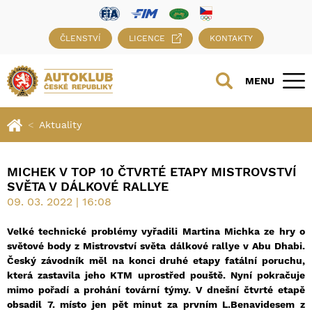
ČLENSTVÍ
LICENCE
KONTAKTY
MENU
Aktuality
MICHEK V TOP 10 ČTVRTÉ ETAPY MISTROVSTVÍ
SVĚTA V DÁLKOVÉ RALLYE
09. 03. 2022 | 16:08
Velk
é technick
é probl
émy vyřadili Martina Michka ze hry o
světov
é body z Mistrovství svě
ta dálkov
é rallye v Abu Dhabi.
Český závodník měl na konci druh
é
etapy fatální poruchu,
která zastavila jeho KTM uprostř
ed pouště. Nyní pokračuje
mimo pořadí a prohání tovární týmy. V dnešní čtvrt
é
etapě
obsadil 7. místo jen pět minut za prvním L.Benavidesem z