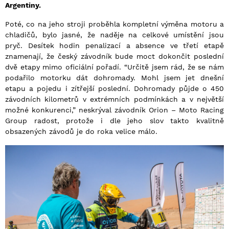
Argentiny.
Poté, co na jeho stroji proběhla kompletní výměna motoru a
chladičů, bylo jasné, že naděje na celkové umístění jsou
pryč. Desítek hodin penalizací a absence ve třetí etapě
znamenají, že český závodník bude moct dokončit poslední
dvě etapy mimo oficiální pořadí. “Určitě jsem rád, že se nám
podařilo motorku dát dohromady. Mohl jsem jet dnešní
etapu a pojedu i zítřejší poslední. Dohromady půjde o 450
závodních kilometrů v extrémních podmínkách a v největší
možné konkurenci,” neskrýval závodník Orion – Moto Racing
Group radost, protože i dle jeho slov takto kvalitně
obsazených závodů je do roka velice málo.