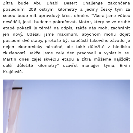
Zítra bude Abu Dhabi Desert Challenge zakončena
posledními 209 ostrými kilometry a jediný český tým za
sebou bude mít opravdový křest ohněm. “Včera jsme vůbec
nevěděli, jestli budeme pokračovat. Motor, který se ve druhé
etapě pokazil je téměř na odpis, takže nás mohl zachránit
jen nový. Udělali jsme maximum, abychom mohli dojet
poslední dvě etapy, protože být součástí takového závodu je
nejen ekonomicky náročné, ale také důležité z hlediska
zkušeností. Takže jsme celý den pracovali a vyplatilo se.
Martin dnes zajel skvělou etapu a zítra můžeme najíždět
další důležité kilometry,” uzavřel manager týmu, Ervín
Krajčovič.