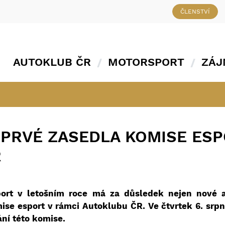
ČLENSTVÍ
AUTOKLUB ČR
MOTORSPORT
ZÁJ
OPRVÉ ZASEDLA KOMISE ES
R
ort v letošním roce má za důsledek nejen nové a k
mise esport v rámci Autoklubu ČR. Ve čtvrtek 6. sr
ní této komise.