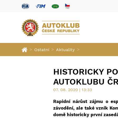
>
>
>
Ostatní
Aktuality
HISTORICKY P
AUTOKLUBU Č
07. 08. 2020 | 13:33
Rapidní nárůst zájmu o esp
závodění, ale také vznik Ko
domě historicky první zasedá