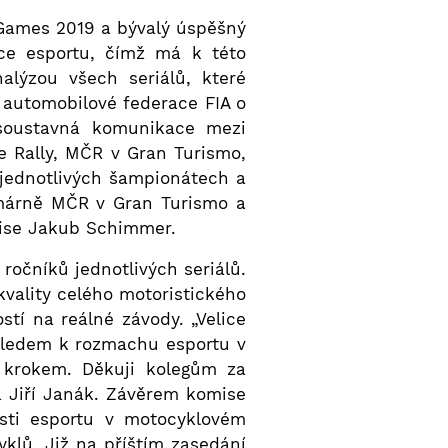
 Games 2019 a bývalý úspěšný
ace esportu, čímž má k této
alýzou všech seriálů, které
 automobilové federace FIA o
 soustavná komunikace mezi
 Rally, MČR v Gran Turismo,
jednotlivých šampionátech a
imárně MČR v Gran Turismo a
mise Jakub Schimmer.
ročníků jednotlivých seriálů.
 kvality celého motoristického
stí na reálné závody. „Velice
hledem k rozmachu esportu v
 krokem. Děkuji kolegům za
da Jiří Janák. Závěrem komise
asti esportu v motocyklovém
klů. Již na příštím zasedání