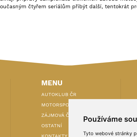
oučasným čtyřem seriálům přibýt další, tentokrát pr
MENU
AUTOKLUB ČR
MOTORSPORT
ZÁJMOVÁ ČINNOST
Používáme sou
OSTATNÍ
Tyto webové stránky po
KONTAKTY