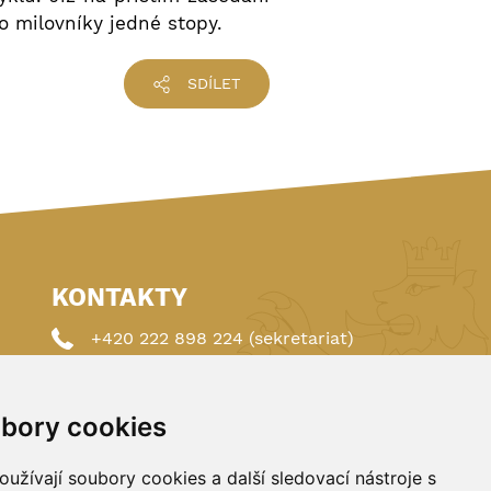
o milovníky jedné stopy.
SDÍLET
KONTAKTY
+420 222 898 224 (sekretariat)
+420 222 898 221 (členství)
bory cookies
autoklub@autoklub.cz
Opletalova 1337/29, 110 00 Praha 1
užívají soubory cookies a další sledovací nástroje s