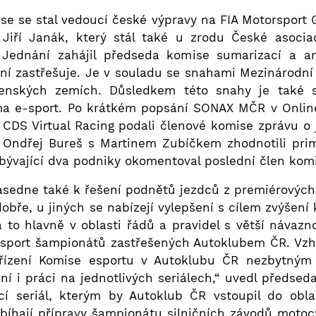
se se stal vedoucí české výpravy na FIA Motorsport
Jiří Janák, který stál také u zrodu České asoci
. Jednání zahájil předseda komise sumarizací a an
ní zastřešuje. Je v souladu se snahami Mezinárodní
lenských zemích. Důsledkem této snahy je také
a e-sport. Po krátkém popsání SONAX MČR v Online
DS Virtual Racing podali členové komise zprávu o 
. Ondřej Bureš s Martinem Zubíčkem zhodnotili pr
ývající dva podniky okomentoval poslední člen ko
sedne také k řešení podnětů jezdců z premiérových 
dobře, u jiných se nabízejí vylepšení s cílem zvýšení
 to hlavně v oblasti řádů a pravidel s větší návazno
esport šampionátů zastřešených Autoklubem ČR. Vz
zřízení Komise esportu v Autoklubu ČR nezbytným
nání i práci na jednotlivých seriálech,“ uvedl předse
ící seriál, kterým by Autoklub ČR vstoupil do obl
bíhají přípravy šampionátu silničních závodů motocy