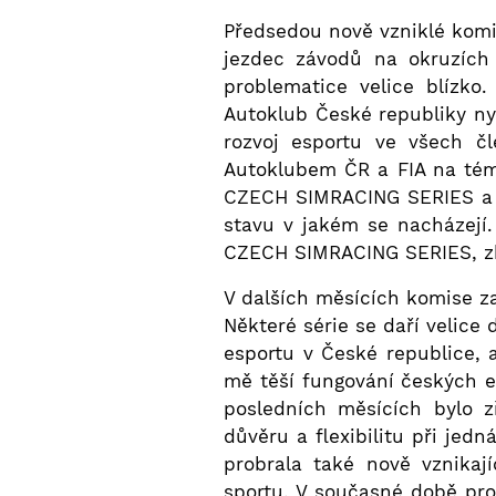
Předsedou nově vzniklé komi
jezdec závodů na okruzích 
problematice velice blízko
Autoklub České republiky ny
rozvoj esportu ve všech č
Autoklubem ČR a FIA na tém
CZECH SIMRACING SERIES a C
stavu v jakém se nacházejí
CZECH SIMRACING SERIES, zb
V dalších měsících komise za
Některé série se daří velice 
esportu v České republice, a
mě těší fungování českých 
posledních měsících bylo 
důvěru a flexibilitu při jed
probrala také nově vznikaj
sportu. V současné době pro