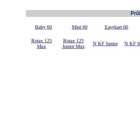
Prů
Baby 60
Mini 60
Easykart 60
Rotax 125
Rotax 125
N KF Junior
N KF S
Max
Junior Max