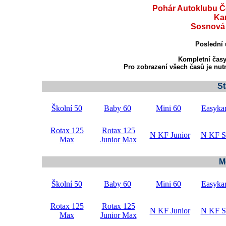
Pohár Autoklubu Če
Ka
Sosnová 1
Poslední 
Kompletní časy
Pro zobrazení všech časů je nu
St
Školní 50
Baby 60
Mini 60
Easykar
Rotax 125
Rotax 125
N KF Junior
N KF S
Max
Junior Max
M
Školní 50
Baby 60
Mini 60
Easykar
Rotax 125
Rotax 125
N KF Junior
N KF S
Max
Junior Max